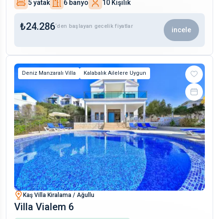
5 yatak
6 banyo
10 Kişilik
₺
24.286
‘den başlayan gecelik fiyatlar
incele
Deniz Manzaralı Villa
Kalabalık Ailelere Uygun
Kaş Villa Kiralama / Ağullu
Villa Vialem 6