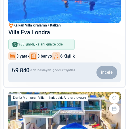
Kalkan Villa Kiralama / Kalkan
Villa Eva Londra
%
35
şimdi, kalanı girişte öde
3 yatak
3 banyo
6 Kişilik
₺
9.840
‘den başlayan gecelik fiyatlar
incele
Deniz Manzaralı Villa
Kalabalık Ailelere uygun