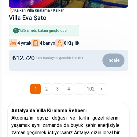
Kalkan Villa Kiralama / Kalkan
Villa Eva Şato
%
35
şimdi, kalanı girişte öde
4 yatak
4 banyo
8 Kişilik
₺
12.720
‘den başlayan gecelik fiyatlar
incele
1
2
3
4
102
Antalya'da Villa Kiralama Rehberi
Akdeniz'in eşsiz doğası ve tarihi güzelliklerini
yaşamak aynı zamanda da büyük şehir enerjisiyle
zaman geçirmek istiyorsanız Antalya sizin ideal bir