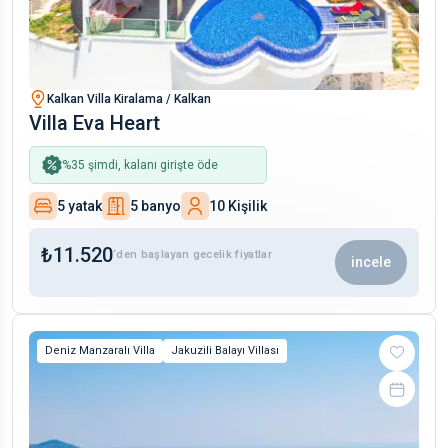
Kalkan Villa Kiralama / Kalkan
Villa Eva Heart
%
35
şimdi, kalanı girişte öde
5 yatak
5 banyo
10 Kişilik
₺
11.520
‘den başlayan gecelik fiyatlar
incele
Deniz Manzaralı Villa
Jakuzili Balayı Villası