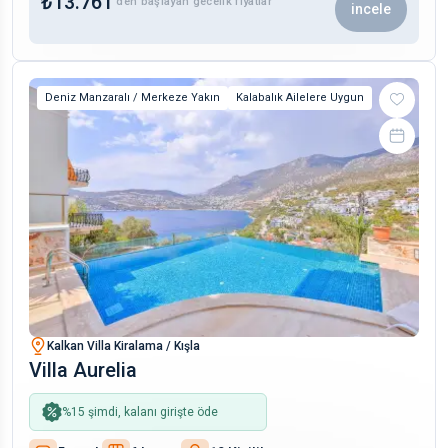
₺
13.761
‘den başlayan gecelik fiyatlar
incele
Deniz Manzaralı / Merkeze Yakın
Kalabalık Ailelere Uygun
Kalkan Villa Kiralama / Kışla
Villa Aurelia
%
15
şimdi, kalanı girişte öde