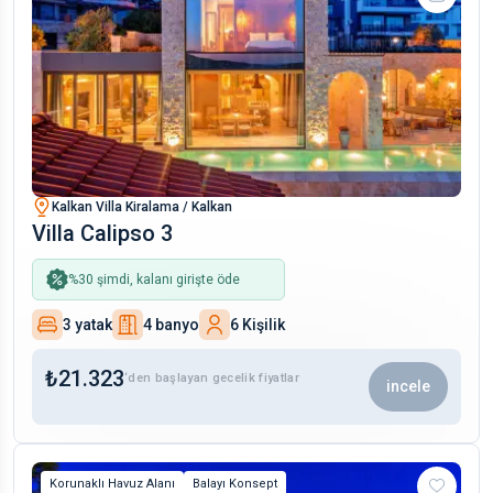
Kalkan Villa Kiralama / Kalkan
Villa Calipso 3
%
30
şimdi, kalanı girişte öde
3 yatak
4 banyo
6 Kişilik
₺
21.323
‘den başlayan gecelik fiyatlar
incele
Korunaklı Havuz Alanı
Balayı Konsept