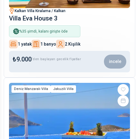
Kalkan Villa Kiralama / Kalkan
Villa Eva House 3
%
35
şimdi, kalanı girişte öde
1 yatak
1 banyo
2 Kişilik
₺
9.000
‘den başlayan gecelik fiyatlar
incele
Deniz Manzaralı Villa
Jakuzili Villa