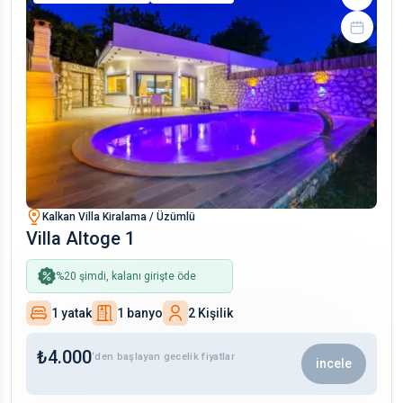
Kalkan Villa Kiralama / Üzümlü
Villa Altoge 1
%
20
şimdi, kalanı girişte öde
1 yatak
1 banyo
2 Kişilik
₺
4.000
‘den başlayan gecelik fiyatlar
incele