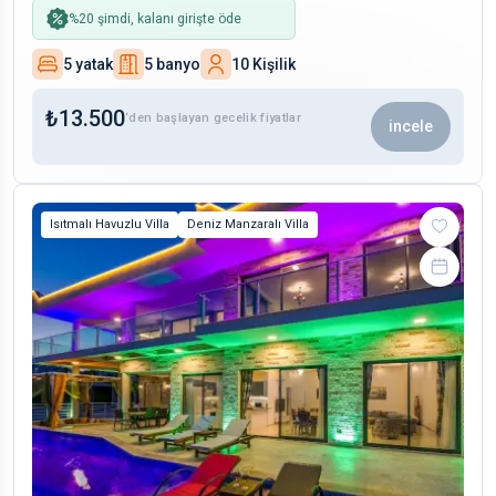
%
20
şimdi, kalanı girişte öde
5 yatak
5 banyo
10 Kişilik
₺
13.500
‘den başlayan gecelik fiyatlar
incele
Isıtmalı Havuzlu Villa
Deniz Manzaralı Villa