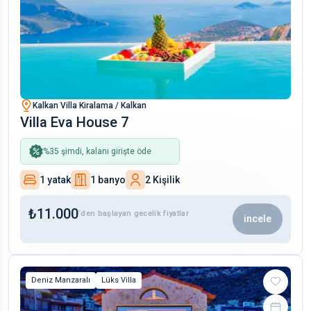
Kalkan Villa Kiralama / Kalkan
Villa Eva House 7
%
35
şimdi, kalanı girişte öde
1 yatak
1 banyo
2 Kişilik
₺
11.000
‘den başlayan gecelik fiyatlar
incele
Deniz Manzaralı
Lüks Villa