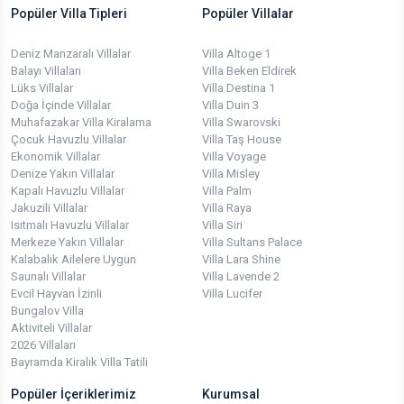
Popüler Villa Tipleri
Popüler Villalar
Deniz Manzaralı Villalar
Villa Altoge 1
Balayı Villaları
Villa Beken Eldirek
Lüks Villalar
Villa Destina 1
Doğa İçinde Villalar
Villa Duin 3
Muhafazakar Villa Kiralama
Villa Swarovski
Çocuk Havuzlu Villalar
Villa Taş House
Ekonomik Villalar
Villa Voyage
Denize Yakın Villalar
Villa Misley
Kapalı Havuzlu Villalar
Villa Palm
Jakuzili Villalar
Villa Raya
Isıtmalı Havuzlu Villalar
Villa Siri
Merkeze Yakın Villalar
Villa Sultans Palace
Kalabalık Ailelere Uygun
Villa Lara Shine
Saunalı Villalar
Villa Lavende 2
Evcil Hayvan İzinli
Villa Lucifer
Bungalov Villa
Aktiviteli Villalar
2026 Villaları
Bayramda Kiralık Villa Tatili
Popüler İçeriklerimiz
Kurumsal