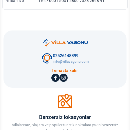
₺ Iban No
TR47 0001 5001 5800 7323 2648 41
02526148899
info@villavagonu.com
Temasta kalın
Benzersiz lokasyonlar
Villalarımız, plajlara ve popüler turistik noktalara yakın benzersiz