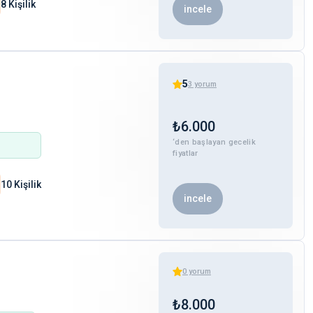
8 Kişilik
incele
5
3
yorum
₺
6.000
‘den başlayan gecelik
fiyatlar
10 Kişilik
incele
0
yorum
₺
8.000