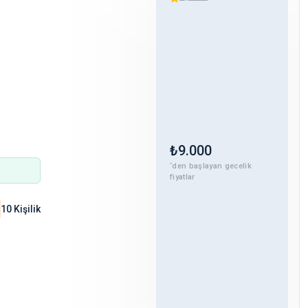
₺
9.000
‘den başlayan gecelik
fiyatlar
10 Kişilik