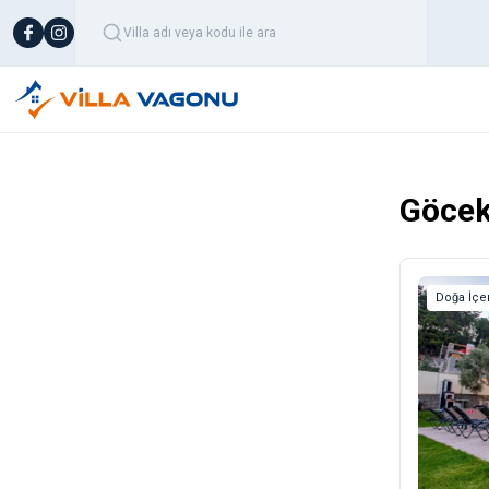
Göce
Doğa İçe