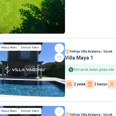
 Havuz Alanı
Denize Yakın
Fethiye Villa Kiralama / Göcek
Villa Maya 1
%
20
şimdi, kalanı girişte öde
2 yatak
2 banyo
 Havuz Alanı
Denize Yakın
Fethiye Villa Kiralama / Göcek