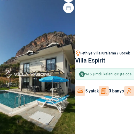
Fethiye Villa Kiralama / Göcek
Villa Espirit
%
15
şimdi, kalanı girişte öde
5 yatak
3 banyo