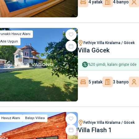
4 yatak
4 banyo
unaklı Havuz Alanı
 Aile Uygun
Fethiye Villa Kiralama / Göcek
Villa Göcek
%
20
şimdi, kalanı girişte öde
5 yatak
3 banyo
 Havuz Alanı
Balayı Villası
Fethiye Villa Kiralama / Göcek
Villa Flash 1