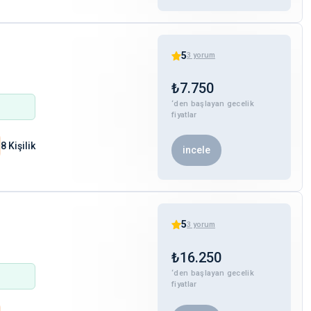
5
3
yorum
₺
7.750
‘den başlayan gecelik
fiyatlar
8 Kişilik
incele
5
3
yorum
₺
16.250
‘den başlayan gecelik
fiyatlar