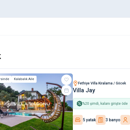
k
rsinde
Kalabalık Aile
Fethiye Villa Kiralama / Göcek
Villa Jay
%
20
şimdi, kalanı girişte öde
5 yatak
3 banyo