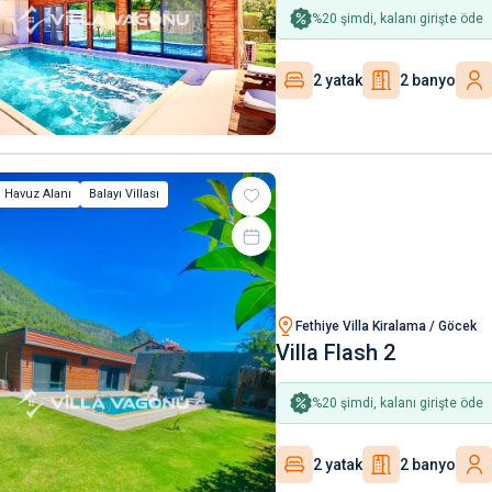
%
20
şimdi, kalanı girişte öde
2 yatak
2 banyo
 Havuz Alanı
Balayı Villası
Fethiye Villa Kiralama / Göcek
Villa Flash 2
%
20
şimdi, kalanı girişte öde
2 yatak
2 banyo