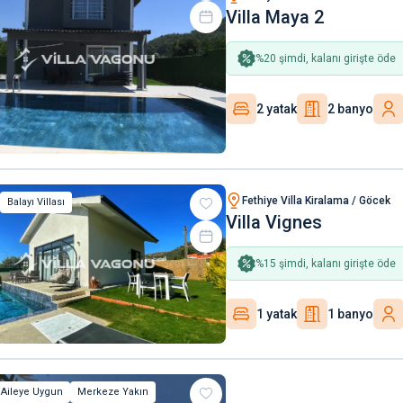
Villa Maya 2
%
20
şimdi, kalanı girişte öde
2 yatak
2 banyo
Fethiye Villa Kiralama / Göcek
Balayı Villası
Villa Vignes
%
15
şimdi, kalanı girişte öde
1 yatak
1 banyo
 Aileye Uygun
Merkeze Yakın