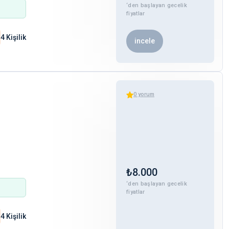
‘den başlayan gecelik
fiyatlar
4 Kişilik
incele
0
yorum
₺
8.000
‘den başlayan gecelik
fiyatlar
4 Kişilik