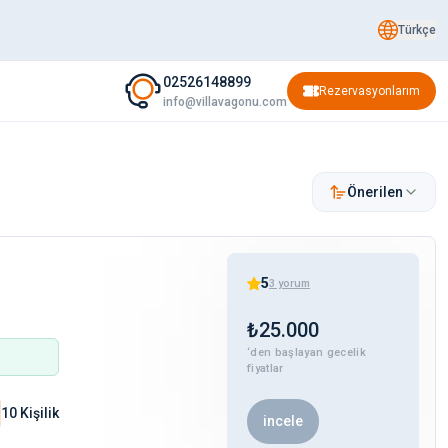
Türkçe
02526148899
Rezervasyonlarım
info@villavagonu.com
Önerilen
5
3
yorum
₺
25.000
‘den başlayan gecelik
fiyatlar
10 Kişilik
incele