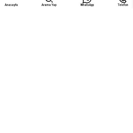
Anasayfa
Arama Yap
WhatsApp
Telefon
02526148899
info@villavagonu.com
Temasta kalın
Benzersiz lokasyonlar
Villalarımız, plajlara ve popüler turistik noktalara yakın benzersiz