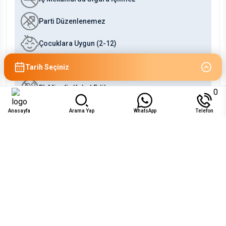
Parti Düzenlenemez
Çocuklara Uygun (2-12)
Bebeklere Uygun (0-2)
Tarih Seçiniz
Ek Misafir Kabul Edilmez
0
Anasayfa
Arama Yap
WhatsApp
Telefon
Uygunluk
Ağu 2026
Pzt
Sal
Çar
Per
Cum
Cts
Paz
1
2