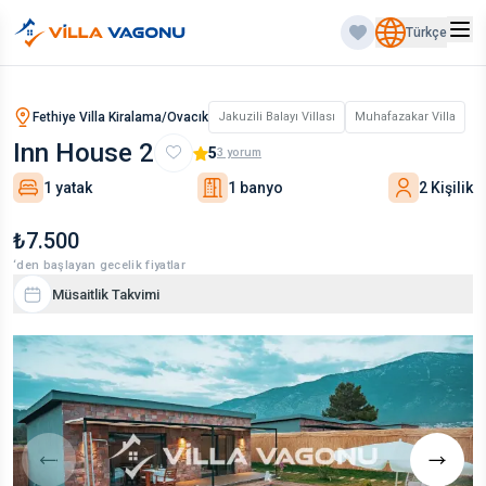
Türkçe
Fethiye Villa Kiralama/Ovacık
Jakuzili Balayı Villası
Muhafazakar Villa
Inn House 2
5
3
yorum
1 yatak
1 banyo
2 Kişilik
₺7.500
‘den başlayan gecelik fiyatlar
Müsaitlik Takvimi