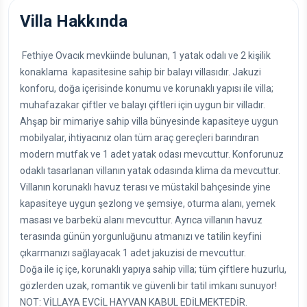
Villa Hakkında
Fethiye Ovacık mevkiinde bulunan, 1 yatak odalı ve 2 kişilik
konaklama kapasitesine sahip bir balayı villasıdır. Jakuzi
konforu, doğa içerisinde konumu ve korunaklı yapısı ile villa;
muhafazakar çiftler ve balayı çiftleri için uygun bir villadır.
Ahşap bir mimariye sahip villa bünyesinde kapasiteye uygun
mobilyalar, ihtiyacınız olan tüm araç gereçleri barındıran
modern mutfak ve 1 adet yatak odası mevcuttur. Konforunuz
odaklı tasarlanan villanın yatak odasında klima da mevcuttur.
Villanın korunaklı havuz terası ve müstakil bahçesinde yine
kapasiteye uygun şezlong ve şemsiye, oturma alanı, yemek
masası ve barbekü alanı mevcuttur. Ayrıca villanın havuz
terasında günün yorgunluğunu atmanızı ve tatilin keyfini
çıkarmanızı sağlayacak 1 adet jakuzisi de mevcuttur.
Doğa ile iç içe, korunaklı yapıya sahip villa; tüm çiftlere huzurlu,
gözlerden uzak, romantik ve güvenli bir tatil imkanı sunuyor!
NOT: VİLLAYA EVCİL HAYVAN KABUL EDİLMEKTEDİR.