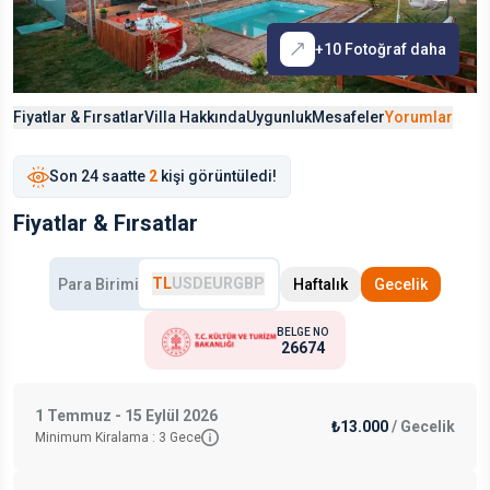
+
10
Fotoğraf daha
Fiyatlar & Fırsatlar
Villa Hakkında
Uygunluk
Mesafeler
Yorumlar
Son
24 saat
te
2
kişi görüntüledi!
Fiyatlar & Fırsatlar
TL
USD
EUR
GBP
Para Birimi
Haftalık
Gecelik
BELGE NO
26674
1 Temmuz - 15 Eylül 2026
₺13.000
/
Gecelik
Minimum Kiralama :
3
Gece