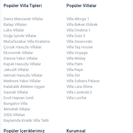
Popüler Villa Tipleri
Popüler Villalar
Deniz Manzaralı Villalar
Villa Altoge 1
Balayı Villaları
Villa Beken Eldirek
Lüks Villalar
Villa Destina 1
Doğa İçinde Villalar
Villa Duin 3
Muhafazakar Villa Kiralama
Villa Swarovski
Çocuk Havuzlu Villalar
Villa Taş House
Ekonomik Villalar
Villa Voyage
Denize Yakın Villalar
Villa Misley
Kapalı Havuzlu Villalar
Villa Palm
Jakuzili Villalar
Villa Raya
Isıtmalı Havuzlu Villalar
Villa Siri
Merkeze Yakın Villalar
Villa Sultans Palace
Kalabalık Ailelere Uygun
Villa Lara Shine
Saunalı Villalar
Villa Lavende 2
Evcil Hayvan İzinli
Villa Lucifer
Bungalov Villa
Aktiviteli Villalar
2026 Villaları
Bayramda Kiralık Villa Tatili
Popüler İçeriklerimiz
Kurumsal