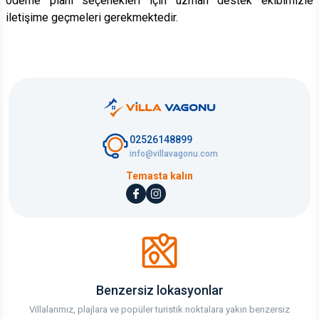
ödeme planı seçenekleri için uzman destek ekibimizle
iletişime geçmeleri gerekmektedir.
02526148899
info@villavagonu.com
Temasta kalın
Benzersiz lokasyonlar
Villalarımız, plajlara ve popüler turistik noktalara yakın benzersiz