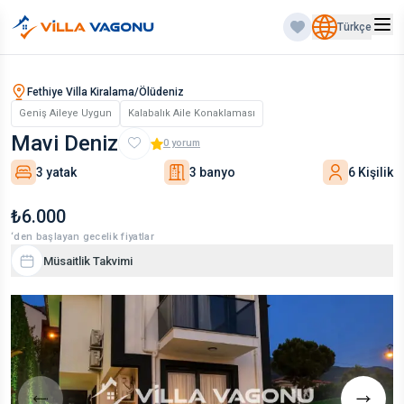
Türkçe
Fethiye Villa Kiralama/Ölüdeniz
Geniş Aileye Uygun
Kalabalık Aile Konaklaması
Mavi Deniz
0
yorum
3 yatak
3 banyo
6 Kişilik
₺6.000
‘den başlayan gecelik fiyatlar
Müsaitlik Takvimi