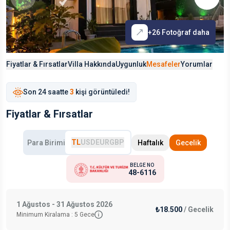
+
26
Fotoğraf daha
Fiyatlar & Fırsatlar
Villa Hakkında
Uygunluk
Mesafeler
Yorumlar
Son
24 saat
te
3
kişi görüntüledi!
Fiyatlar & Fırsatlar
TL
USD
EUR
GBP
Para Birimi
Haftalık
Gecelik
BELGE NO
48-6116
1 Ağustos - 31 Ağustos 2026
₺18.500
/
Gecelik
Minimum Kiralama :
5
Gece