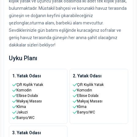
kişilik yatak ve üçüncü yatak odasında iki adet tek kişilik yatak,
bulunmaktadır. Müstakil bahçesi ve korunaklı havuz terasında
güneşin ve doğanın keyfini çıkarabileceğiniz
şezlonglar,oturma alanı, barbekü alanı mevcuttur.
Sevdiklerinizle gün batımı eşliğinde kuracağınız sofralar ve
geniş havuz terasında güneşin her anına şahit olacağınız
dakikalar sizleri bekliyor!
Uyku Planı
1. Yatak Odası
2. Yatak Odası
Çift Kişilik Yatak
Çift Kişilik Yatak
Komodin
Komodin
Elbise Dolabı
Elbise Dolabı
Makyaj Masası
Makyaj Masası
Klima
Klima
Jakuzi
Banyo/WC
Banyo/WC
3. Yatak Odası