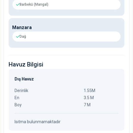
Barbekü (Mangal)
Manzara
Dağ
Havuz Bilgisi
Dış Havuz
Derinlik
1.55M
En
3.5 M
Boy
7 M
Isıtma bulunmamaktadır