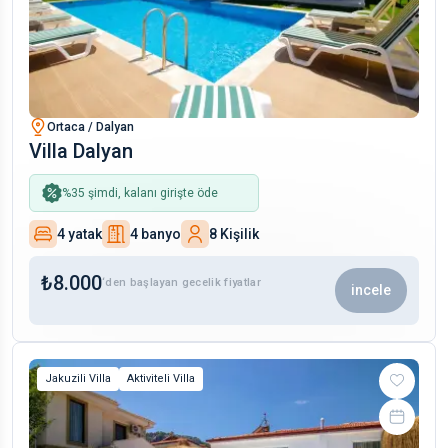
Ortaca / Dalyan
Villa Dalyan
%
35
şimdi, kalanı girişte öde
4 yatak
4 banyo
8 Kişilik
₺
8.000
‘den başlayan gecelik fiyatlar
incele
Jakuzili Villa
Aktiviteli Villa