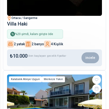
Ortaca / Sarıgerme
Villa Haki
%
20
şimdi, kalanı girişte öde
2 yatak
2 banyo
4 Kişilik
₺
10.000
‘den başlayan gecelik fiyatlar
incele
Kalabalık Aileye Uygun
Merkeze Yakın