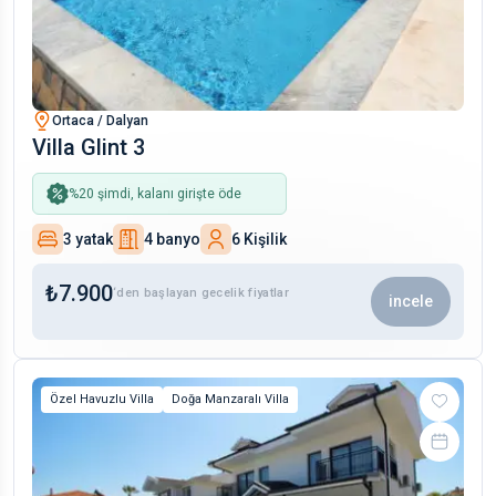
Ortaca / Dalyan
Villa Glint 3
%
20
şimdi, kalanı girişte öde
3 yatak
4 banyo
6 Kişilik
₺
7.900
‘den başlayan gecelik fiyatlar
incele
Özel Havuzlu Villa
Doğa Manzaralı Villa