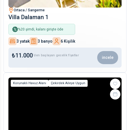
Ortaca / Sarıgerme
Villa Dalaman 1
%
20
şimdi, kalanı girişte öde
3 yatak
3 banyo
6 Kişilik
₺
11.000
‘den başlayan gecelik fiyatlar
incele
Korunaklı Havuz Alanı
Çekirdek Aileye Uygun