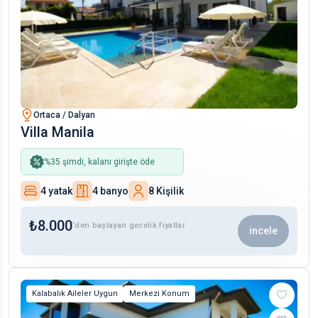
Ortaca / Dalyan
Villa Manila
%
35
şimdi, kalanı girişte öde
4 yatak
4 banyo
8 Kişilik
₺
8.000
‘den başlayan gecelik fiyatlar
incele
Kalabalık Aileler Uygun
Merkezi Konum