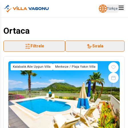
Türkçe
Ortaca
Filtrele
Sırala
Kalabalık Aile Uygun Villa
Merkeze / Plaja Yakın Villa