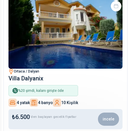
Ortaca / Dalyan
Villa Dalyanix
%
20
şimdi, kalanı girişte öde
4 yatak
4 banyo
10 Kişilik
₺
6.500
‘den başlayan gecelik fiyatlar
incele