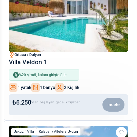
Ortaca / Dalyan
Villa Veldon 1
%
20
şimdi, kalanı girişte öde
1 yatak
1 banyo
2 Kişilik
₺
6.250
‘den başlayan gecelik fiyatlar
incele
Jakuzili Villa
Kalabalık Ailelere Uygun