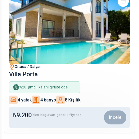
Ortaca / Dalyan
Villa Porta
%
20
şimdi, kalanı girişte öde
4 yatak
4 banyo
8 Kişilik
₺
9.200
‘den başlayan gecelik fiyatlar
incele