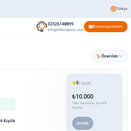
Türkçe
02526148899
Rezervasyonlarım
info@villavagonu.com
Önerilen
5
3
yorum
₺
10.000
‘den başlayan gecelik
fiyatlar
6 Kişilik
incele