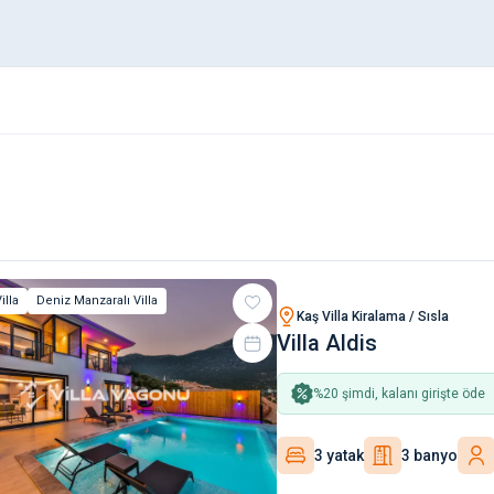
illa
Deniz Manzaralı Villa
Kaş Villa Kiralama / Sısla
Villa Aldis
%
20
şimdi, kalanı girişte öde
3 yatak
3 banyo