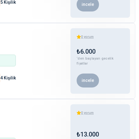
5 Kişilik
incele
0
yorum
₺
6.000
‘den başlayan gecelik
fiyatlar
4 Kişilik
incele
0
yorum
₺
13.000