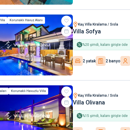
illa
Korunaklı Havuz Alanı
Kaş Villa Kiralama / Sısla
Villa Sofya
%
20
şimdi, kalanı girişte öde
2 yatak
2 banyo
aları
Korunaklı Havuzlu Villa
Kaş Villa Kiralama / Sısla
Villa Olivana
%
15
şimdi, kalanı girişte öde