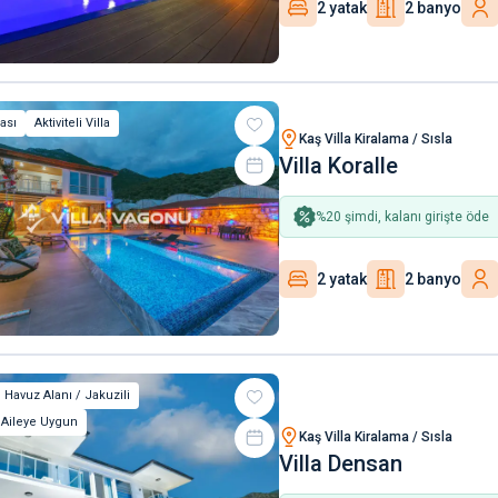
2 yatak
2 banyo
lası
Aktiviteli Villa
Kaş Villa Kiralama / Sısla
Villa Koralle
%
20
şimdi, kalanı girişte öde
2 yatak
2 banyo
 Havuz Alanı / Jakuzili
 Aileye Uygun
Kaş Villa Kiralama / Sısla
Villa Densan