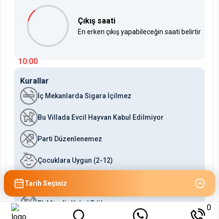
Çıkış saati
En erken çıkış yapabileceğin saati belirtir
10:00
Kurallar
İç Mekanlarda Sigara İçilmez
Bu Villada Evcil Hayvan Kabul Edilmiyor
Parti Düzenlenemez
Çocuklara Uygun (2-12)
Bebeklere Uygun (0-2)
Tarih Seçiniz
Ek Misafir Kabul Edilmez
0