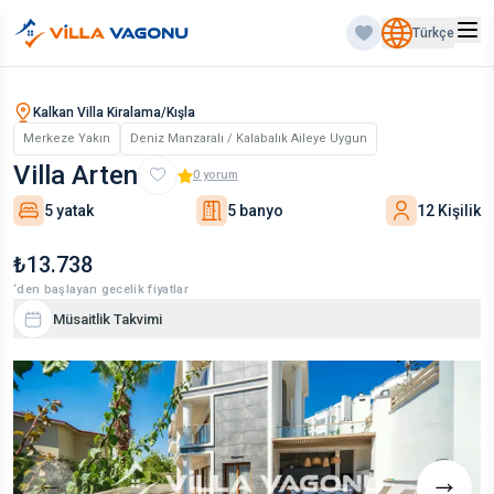
Türkçe
Kalkan Villa Kiralama/Kışla
Merkeze Yakın
Deniz Manzaralı / Kalabalık Aileye Uygun
Villa Arten
0
yorum
5 yatak
5 banyo
12 Kişilik
₺13.738
‘den başlayan gecelik fiyatlar
Müsaitlik Takvimi