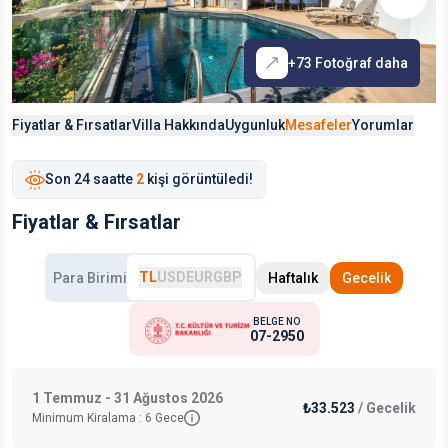
+
73
Fotoğraf daha
Fiyatlar & Fırsatlar
Villa Hakkında
Uygunluk
Mesafeler
Yorumlar
Son
24 saat
te
2
kişi görüntüledi!
Fiyatlar & Fırsatlar
TL
USD
EUR
GBP
Para Birimi
Haftalık
Gecelik
BELGE NO
07-2950
1 Temmuz - 31 Ağustos 2026
₺33.523
/
Gecelik
Minimum Kiralama :
6
Gece