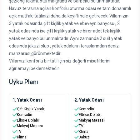
şezlong takımı, oturma grubu ve barbekü bulunmaktadır.
Havuz terasına açılan konforlu oturma odası ve tam donanımlı
açık mutfak, tatilinizi daha da keyifli hale getirecek. Villamızın
3 yatak odasında çift kişilik yatak ve ebeveyn banyosu , 2
yatak odasında ise çift kişilik yatak ve birer adet tek kişilik
yatak ve banyo bulunmaktadır. Aynı zamanda 2 suit yatak
odasında jakuzi olup , yatak odaların teraslarından deniz
manzarası görünmektedir.
Villamız, konforlu bir tatil için siz değerli misafirlerini
ağırlamayı beklemektedir.
Uyku Planı
1. Yatak Odası
2. Yatak Odası
Çift Kişilik Yatak
Komodin
Komodin
Elbise Dolabı
Elbise Dolabı
Makyaj Masası
Makyaj Masası
TV
TV
Klima
Klima
Jakuzi