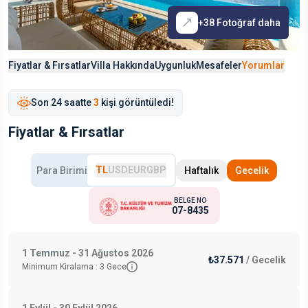
+
38
Fotoğraf daha
Fiyatlar & Fırsatlar
Villa Hakkında
Uygunluk
Mesafeler
Yorumlar
Son
24 saat
te
3
kişi görüntüledi!
Fiyatlar & Fırsatlar
TL
USD
EUR
GBP
Para Birimi
Haftalık
Gecelik
BELGE NO
07-8435
1 Temmuz - 31 Ağustos 2026
₺37.571
/
Gecelik
Minimum Kiralama :
3
Gece