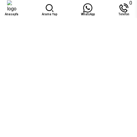
Ek Misafir Kabul Edilmez
0
Anasayfa
Arama Yap
WhatsApp
Telefon
Uygunluk
Ağu 2026
Pzt
Sal
Çar
Per
Cum
Cts
Paz
1
2
₺37.571
₺37.571
3
4
5
6
7
8
9
₺37.571
₺37.571
10
11
12
13
14
15
16
17
18
19
20
21
22
23