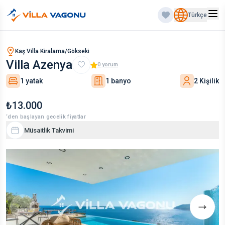
Türkçe
Kaş Villa Kiralama/Gökseki
Villa Azenya
0
yorum
1 yatak
1 banyo
2 Kişilik
₺13.000
‘den başlayan gecelik fiyatlar
Müsaitlik Takvimi