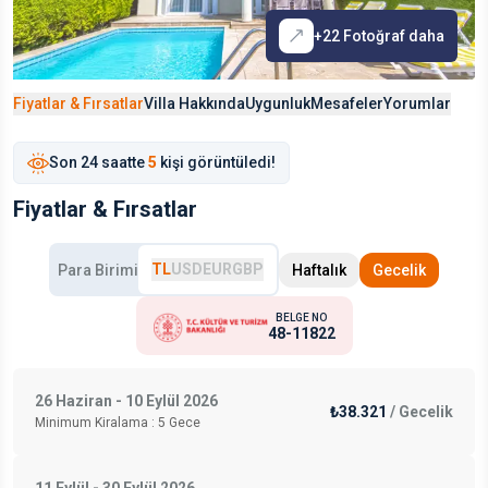
+
22
Fotoğraf daha
Fiyatlar & Fırsatlar
Villa Hakkında
Uygunluk
Mesafeler
Yorumlar
Son
24 saat
te
5
kişi görüntüledi!
Fiyatlar & Fırsatlar
TL
USD
EUR
GBP
Para Birimi
Haftalık
Gecelik
BELGE NO
48-11822
26 Haziran - 10 Eylül 2026
₺38.321
/
Gecelik
Minimum Kiralama :
5
Gece