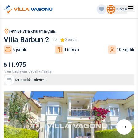
Türkçe
Fethiye Villa Kiralama/Çalış
Villa Barbun 2
0
yorum
5 yatak
0 banyo
10 Kişilik
₺11.975
‘den başlayan gecelik fiyatlar
Müsaitlik Takvimi