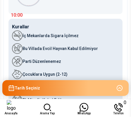
10:00
Kurallar
İç Mekanlarda Sigara İçilmez
Bu Villada Evcil Hayvan Kabul Edilmiyor
Parti Düzenlenemez
Çocuklara Uygun (2-12)
Bebeklere Uygun (0-2)
Tarih Seçiniz
Ek Misafir Kabul Edilmez
0
Anasayfa
Arama Yap
WhatsApp
Telefon
Uygunluk