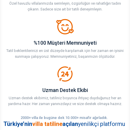
Özel havuzlu villalarımızda serinleyin, özgürlüğün ve rahatlığın tadını
çıkarın. Sadece size ait bir tatili deneyimleyin.
%100 Müşteri Memnuniyeti
Tatil beklentilerinizi en üst düzeyde karşılamak için her zaman en iyisini
sunmaya çalışıyoruz. Memnuniyetiniz, başarımızın ölçütüdür.
Uzman Destek Ekibi
Uzman destek ekibimiz, tatiliniz boyunca ihtiyaç duyduğunuz her an
yardıma hazır. Her zaman yanınızdayız ve size destek olmaya hazırız.
2000+ villa ile bugüne dek 10.000+ misafir ağırladık.
Türkiye’nin
villa tatiline
açılan
yenilikçi platformu