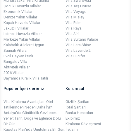
Muhafazakar Villa Kiralama
Villa Swarovski
Çocuk Havuzlu Villalar
Villa Taş House
Ekonomik Villalar
Villa Voyage
Denize Yakın Villalar
Villa Misley
Kapalı Havuzlu Villalar
Villa Palm
Jakuzili Villalar
Villa Raya
Isıtmalı Havuzlu Villalar
Villa Siri
Merkeze Yakın Villalar
Villa Sultans Palace
Kalabalık Ailelere Uygun
Villa Lara Shine
Saunalı Villalar
Villa Lavende 2
Evcil Hayvan İzinli
Villa Lucifer
Bungalov Villa
Aktiviteli Villalar
2026 Villaları
Bayramda Kiralık Villa Tatili
Popüler İçeriklerimiz
Kurumsal
Villa Kiralama Avantajları: Otel
Gizlilik Şartları
Tatillerinden Neden Daha İyi?
İptal Şartları
Antalya'da Günübirlik Gezilecek
Banka Hesapları
Yerler: Tarih, Doğa ve Eğlence Dolu
Ekibimiz
Bir Gün
Kiralama Sözleşmesi
Kaputaş Plajı'nda Unutulmaz Bir Gün:
İletişim