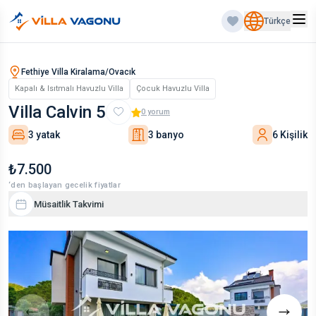
Türkçe
Fethiye Villa Kiralama/Ovacık
Kapalı & Isıtmalı Havuzlu Villa
Çocuk Havuzlu Villa
Villa Calvin 5
0
yorum
3 yatak
3 banyo
6 Kişilik
₺7.500
‘den başlayan gecelik fiyatlar
Müsaitlik Takvimi