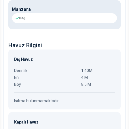
Manzara
Dağ
Havuz Bilgisi
Dış Havuz
Derinlik
1.40M
En
4 M
Boy
8.5 M
Isıtma bulunmamaktadır
Kapalı Havuz