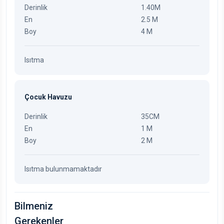
Derinlik
1.40M
En
2.5 M
Boy
4 M
Isıtma
Çocuk Havuzu
Derinlik
35CM
En
1 M
Boy
2 M
Isıtma bulunmamaktadır
Bilmeniz
Gerekenler