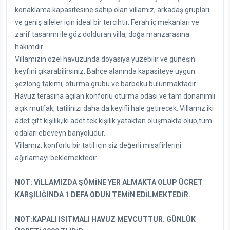
konaklama kapasitesine sahip olan villamız, arkadaş grupları
ve geniş aileler için ideal bir tercihtir. Ferah iç mekanları ve
zarif tasarımı ile göz dolduran villa, doğa manzarasına
hakimdir.
Villamızın özel havuzunda doyasıya yüzebilir ve güneşin
keyfini çıkarabilirsiniz. Bahçe alanında kapasiteye uygun
şezlong takımı, oturma grubu ve barbekü bulunmaktadır.
Havuz terasına açılan konforlu oturma odası ve tam donanımlı
açık mutfak, tatilinizi daha da keyifli hale getirecek. Villamız iki
adet çift kişilik,iki adet tek kişilik yataktan oluşmakta olup,tüm
odaları ebeveyn banyoludur.
Villamız, konforlu bir tatil için siz değerli misafirlerini
ağırlamayı beklemektedir.
NOT: VİLLAMIZDA ŞÖMİNE YER ALMAKTA OLUP ÜCRET
KARŞILIĞINDA 1 DEFA ODUN TEMİN EDİLMEKTEDİR.
NOT:KAPALI ISITMALI HAVUZ MEVCUTTUR. GÜNLÜK