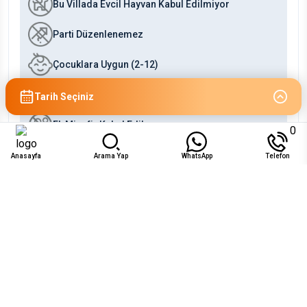
Bu Villada Evcil Hayvan Kabul Edilmiyor
Parti Düzenlenemez
Çocuklara Uygun (2-12)
Bebeklere Uygun (0-2)
Tarih Seçiniz
Ek Misafir Kabul Edilmez
0
Anasayfa
Arama Yap
WhatsApp
Telefon
Uygunluk
Ağu 2026
Pzt
Sal
Çar
Per
Cum
Cts
Paz