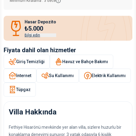
Minimum Kiralama :
3
Gece
Hasar Depozito
₺5.000
Bilgi edin
Fiyata dahil olan hizmetler
Giriş Temizliği
Havuz ve Bahçe Bakımı
İnternet
Su Kullanımı
Elektrik Kullanımı
Tüpgaz
Villa Hakkında
Fethiye Hisarönü mevkiinde yer alan villa, sizlere huzurlu bir
konaklama deneyimi sunuyor. 3 yatak odasıyla 6 kişilik