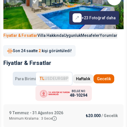
+
23
Fotoğraf daha
Fiyatlar & Fırsatlar
Villa Hakkında
Uygunluk
Mesafeler
Yorumlar
Son
24 saat
te
2
kişi görüntüledi!
Fiyatlar & Fırsatlar
TL
USD
EUR
GBP
Para Birimi
Haftalık
Gecelik
BELGE NO
48-10294
9 Temmuz - 31 Ağustos 2026
₺20.000
/
Gecelik
Minimum Kiralama :
3
Gece