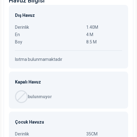
Havuz Bilgisi
Dış Havuz
Derinlik
1.40M
En
4 M
Boy
8.5 M
Isıtma bulunmamaktadır
Kapalı Havuz
bulunmuyor
Çocuk Havuzu
Derinlik
35CM