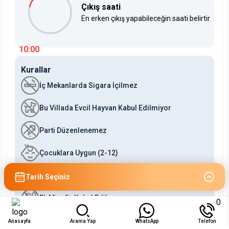
Çıkış saati
En erken çıkış yapabileceğin saati belirtir
10:00
Kurallar
İç Mekanlarda Sigara İçilmez
Bu Villada Evcil Hayvan Kabul Edilmiyor
Parti Düzenlenemez
Çocuklara Uygun (2-12)
Bebeklere Uygun (0-2)
Tarih Seçiniz
Ek Misafir Kabul Edilmez
0
Anasayfa
Arama Yap
WhatsApp
Telefon