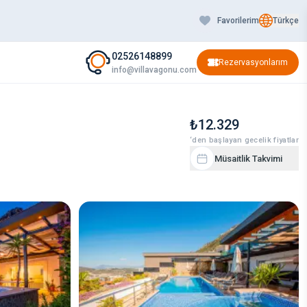
Favorilerim
Türkçe
02526148899
Rezervasyonlarım
info@villavagonu.com
₺12.329
‘den başlayan gecelik fiyatlar
Müsaitlik Takvimi