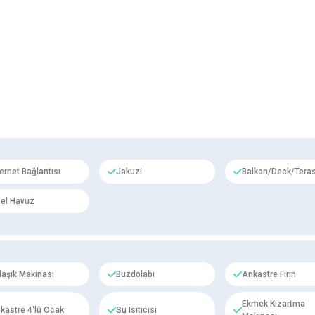
ternet Bağlantısı
Jakuzi
Balkon/Deck/Tera
el Havuz
laşık Makinası
Buzdolabı
Ankastre Fırın
Ekmek Kızartma
kastre 4'lü Ocak
Su Isıtıcısı