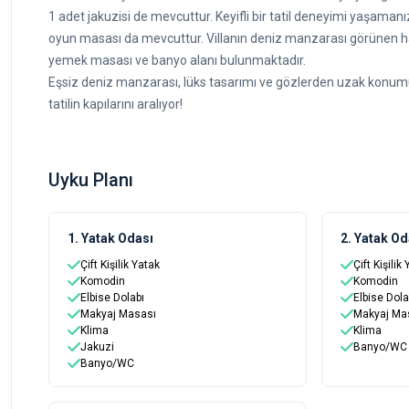
1 adet jakuzisi de mevcuttur. Keyifli bir tatil deneyimi yaşaman
oyun masası da mevcuttur. Villanın deniz manzarası görünen 
yemek masası ve banyo alanı bulunmaktadır.
Eşsiz deniz manzarası, lüks tasarımı ve gözlerden uzak konumu i
tatilin kapılarını aralıyor!
Uyku Planı
1. Yatak Odası
2. Yatak Od
Çift Kişilik Yatak
Çift Kişilik
Komodin
Komodin
Elbise Dolabı
Elbise Dola
Makyaj Masası
Makyaj Ma
Klima
Klima
Jakuzi
Banyo/WC
Banyo/WC