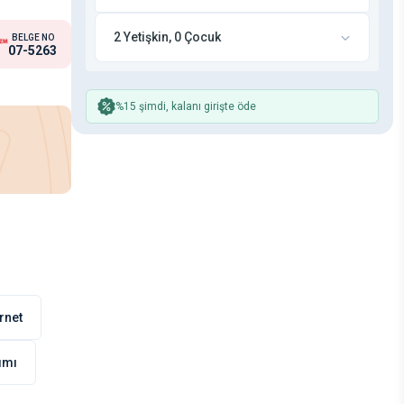
2 Yetişkin, 0 Çocuk
BELGE NO
07-5263
%15 şimdi, kalanı girişte öde
rnet
nımı