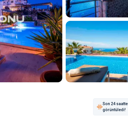
Son
24 saat
te
görüntüledi!