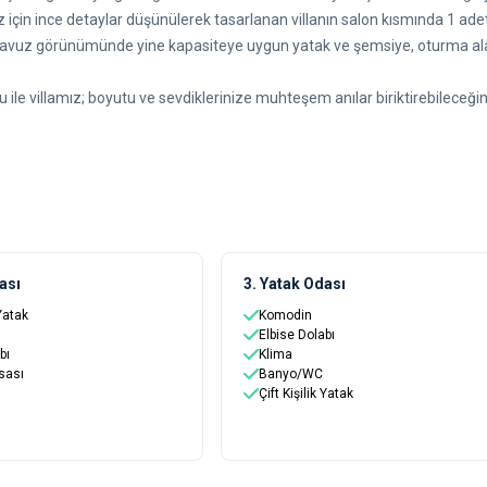
ız için ince detaylar düşünülerek tasarlanan villanın salon kısmında 1 ad
havuz görünümünde yine kapasiteye uygun yatak ve şemsiye, oturma ala
le villamız; boyutu ve sevdiklerinize muhteşem anılar biriktirebileceğin
ası
3. Yatak Odası
 Yatak
Komodin
Elbise Dolabı
bı
Klima
sası
Banyo/WC
Çift Kişilik Yatak