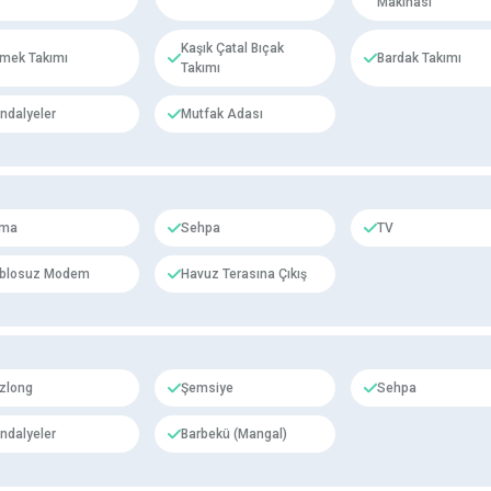
Makinası
Kaşık Çatal Bıçak
mek Takımı
Bardak Takımı
Takımı
ndalyeler
Mutfak Adası
ima
Sehpa
TV
blosuz Modem
Havuz Terasına Çıkış
zlong
Şemsiye
Sehpa
ndalyeler
Barbekü (Mangal)