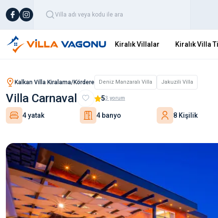
Kiralık Villalar
Kiralık Villa T
Kalkan Villa Kiralama/Kördere
Deniz Manzaralı Villa
Jakuzili Villa
Villa Carnaval
5
3
yorum
4 yatak
4 banyo
8 Kişilik