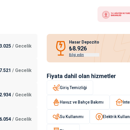
Hasar Depozito
3.025
/
Gecelik
₺8.926
Bilgi edin
7.521
/
Gecelik
Fiyata dahil olan hizmetler
Giriş Temizliği
2.934
/
Gecelik
Havuz ve Bahçe Bakımı
İnte
Su Kullanımı
Elektrik Kulla
6.054
/
Gecelik