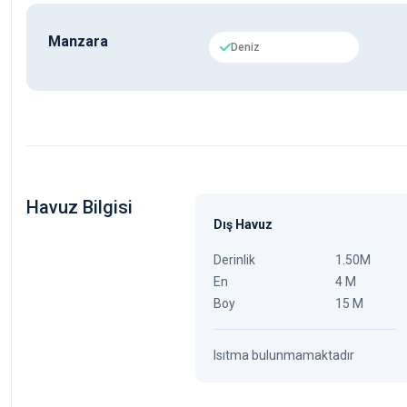
Manzara
Deniz
Havuz Bilgisi
Dış Havuz
Derinlik
1.50M
En
4 M
Boy
15 M
Isıtma bulunmamaktadır