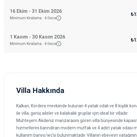
16 Ekim - 31 Ekim 2026
₺1
Minimum Kiralama :
4
Gece
1 Kasım - 30 Kasım 2026
₺1
Minimum Kiralama :
4
Gece
Villa Hakkında
Kalkan, Kördere mevkiinde bulunan 4 yatak odalı ve 8 kişilik kona
ile villa; geniş aileler ve kalabalık gruplar için ideal bir villadır.
Muhteşem Akdeniz manzarasını gören villa bünyesinde kapasite
hizmetlerini barındıran modern mutfak ve 4 adet yatak odası me
kullanım banyo/wc'si bulunmaktadır. Villanın ebeveyn yatağının