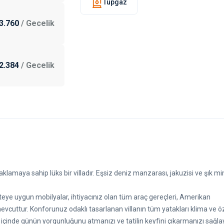
Tüpgaz
3.760
/
Gecelik
2.384
/
Gecelik
klamaya sahip lüks bir villadır. Eşsiz deniz manzarası, jakuzisi ve şık mi
ye uygun mobilyalar, ihtiyacınız olan tüm araç gereçleri, Amerikan
vcuttur. Konforunuz odaklı tasarlanan villanın tüm yatakları klima ve ö
 içinde günün yorgunluğunu atmanızı ve tatilin keyfini çıkarmanızı sağl