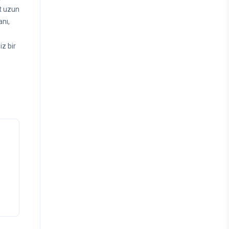
et uzun
nı,
iz bir