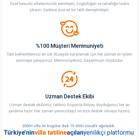
Özel havuzlu villalarımızda serinleyin, özgürlüğün ve rahatlığın tadını
çıkarın. Sadece size ait bir tatili deneyimleyin.
%100 Müşteri Memnuniyeti
Tatil beklentilerinizi en üst düzeyde karşılamak için her zaman en iyisini
sunmaya çalışıyoruz. Memnuniyetiniz, başarımızın ölçütüdür.
Uzman Destek Ekibi
Uzman destek ekibimiz, tatiliniz boyunca ihtiyaç duyduğunuz her an
yardıma hazır. Her zaman yanınızdayız ve size destek olmaya hazırız.
2000+ villa ile bugüne dek 10.000+ misafir ağırladık.
Türkiye’nin
villa tatiline
açılan
yenilikçi platformu