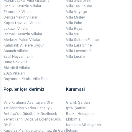
Muhafazakar Villa Kiralama
Villa Swarovski
Çocuk Havuzlu Villalar
Villa Taş House
Ekonomik Villalar
Villa Voyage
Denize Yakın Villalar
Villa Misley
Kapalı Havuzlu Villalar
Villa Palm
Jakuzili Villalar
Villa Raya
Isıtmalı Havuzlu Villalar
Villa Siri
Merkeze Yakın Villalar
Villa Sultans Palace
Kalabalık Ailelere Uygun
Villa Lara Shine
Saunalı Villalar
Villa Lavende 2
Evcil Hayvan İzinli
Villa Lucifer
Bungalov Villa
Aktiviteli Villalar
2026 Villaları
Bayramda Kiralık Villa Tatili
Popüler İçeriklerimiz
Kurumsal
Villa Kiralama Avantajları: Otel
Gizlilik Şartları
Tatillerinden Neden Daha İyi?
İptal Şartları
Antalya'da Günübirlik Gezilecek
Banka Hesapları
Yerler: Tarih, Doğa ve Eğlence Dolu
Ekibimiz
Bir Gün
Kiralama Sözleşmesi
Kaputaş Plajı'nda Unutulmaz Bir Gün:
İletişim