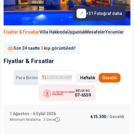
+
31
Fotoğraf daha
Fiyatlar & Fırsatlar
Villa Hakkında
Uygunluk
Mesafeler
Yorumlar
Son
24 saat
te
3
kişi görüntüledi!
Fiyatlar & Fırsatlar
TL
USD
EUR
GBP
Para Birimi
Haftalık
Gecelik
BELGE NO
07-6559
1 Ağustos - 6 Eylül 2026
₺15.300
/
Gecelik
Minimum Kiralama :
3
Gece