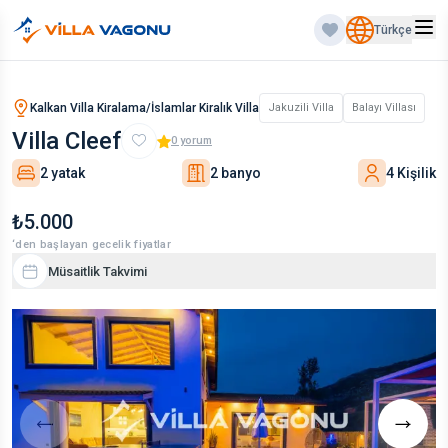
Türkçe
Kalkan Villa Kiralama/İslamlar Kiralık Villa
Jakuzili Villa
Balayı Villası
Villa Cleef
0
yorum
2 yatak
2 banyo
4 Kişilik
₺5.000
‘den başlayan gecelik fiyatlar
Müsaitlik Takvimi