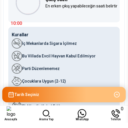
En erken çıkış yapabileceğin saati belirtir
10:00
Kurallar
İç Mekanlarda Sigara İçilmez
Bu Villada Evcil Hayvan Kabul Edilmiyor
Parti Düzenlenemez
Çocuklara Uygun (2-12)
Bebeklere Uygun (0-2)
Tarih Seçiniz
Ek Misafir Kabul Edilmez
0
Anasayfa
Arama Yap
WhatsApp
Telefon