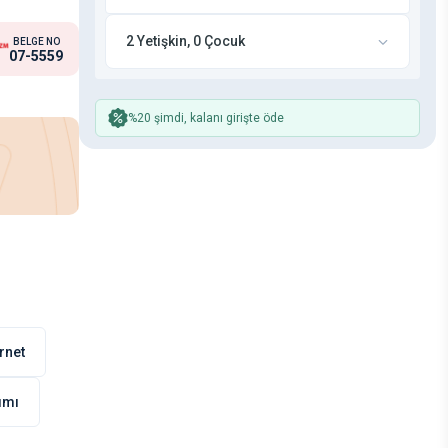
2 Yetişkin, 0 Çocuk
BELGE NO
07-5559
%20 şimdi, kalanı girişte öde
rnet
nımı