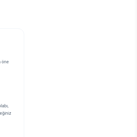
a öne
labı,
ceğiniz