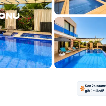
Son
24 saat
te
görüntüledi!