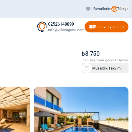
Favorilerim
Türkçe
02526148899
Rezervasyonlarım
info@villavagonu.com
₺8.750
‘den başlayan gecelik fiyatlar
Müsaitlik Takvimi