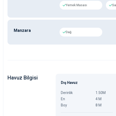
Yemek Masası
Sa
Manzara
Dağ
Havuz Bilgisi
Dış Havuz
Derinlik
1.50M
En
4 M
Boy
8 M