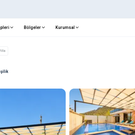
ipleri
Bölgeler
Kurumsal
illa
şilik