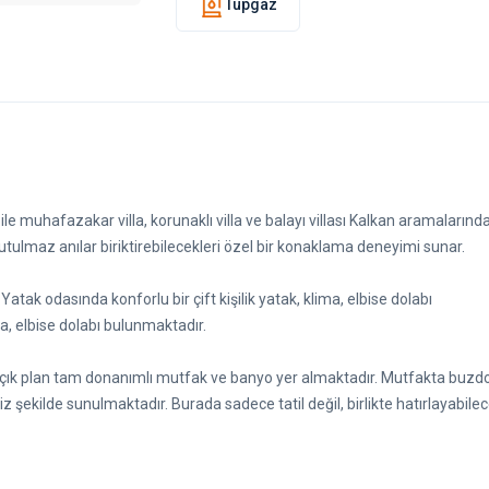
Tüpgaz
muhafazakar villa, korunaklı villa ve balayı villası Kalkan aramalarınd
utulmaz anılar biriktirebilecekleri özel bir konaklama deneyimi sunar.
 Yatak odasında konforlu bir çift kişilik yatak, klima, elbise dolabı
ma, elbise dolabı bulunmaktadır.
ık plan tam donanımlı mutfak ve banyo yer almaktadır. Mutfakta buzdo
 şekilde sunulmaktadır. Burada sadece tatil değil, birlikte hatırlayabile