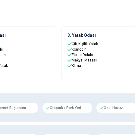
ası
3. Yatak Odası
Çift Kişilik Yatak
bı
Komodin
sası
Elbise Dolabı
Makyaj Masası
 Yatak
Klima
ternet Bağlantısı
Otopark / Park Yeri
Özel Havuz