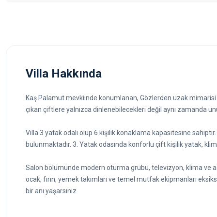
Villa Hakkında
Kaş Palamut mevkiinde konumlanan, Gözlerden uzak mimarisi ile 
çıkan çiftlere yalnızca dinlenebilecekleri değil aynı zamanda un
Villa 3 yatak odalı olup 6 kişilik konaklama kapasitesine sahiptir.
bulunmaktadır. 3. Yatak odasında konforlu çift kişilik yatak, kli
Salon bölümünde modern oturma grubu, televizyon, klima ve aç
ocak, fırın, yemek takımları ve temel mutfak ekipmanları eksiksiz
bir anı yaşarsınız.