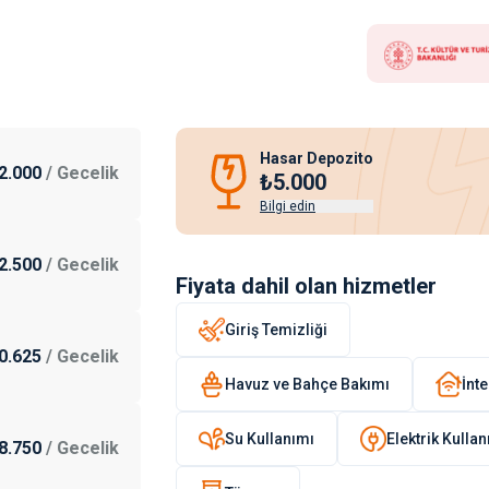
Hasar Depozito
2.000
/
Gecelik
₺5.000
Bilgi edin
2.500
/
Gecelik
Fiyata dahil olan hizmetler
Giriş Temizliği
0.625
/
Gecelik
Havuz ve Bahçe Bakımı
İnte
Su Kullanımı
Elektrik Kulla
8.750
/
Gecelik