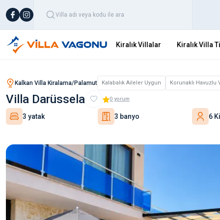
Kiralık Villalar
Kiralık Villa T
Kalkan Villa Kiralama/Palamut
Kalabalık Aileler Uygun
Korunaklı Havuzlu V
Villa Darüssela
0
yorum
3 yatak
3 banyo
6 Ki