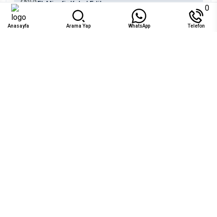
Ek Misafir Kabul Edilmez
0
Anasayfa
Arama Yap
WhatsApp
Telefon
Uygunluk
Ağu 2026
Pzt
Sal
Çar
Per
Cum
Cts
Paz
1
2
₺16.421
₺16.421
3
4
5
6
7
8
9
₺16.421
₺16.421
₺16.421
₺16.421
₺16.421
₺16.421
₺16.421
10
15
16
11
12
13
14
₺16.421
₺16.421
₺16.421
17
18
19
20
21
22
23
₺16.421
₺16.421
₺16.421