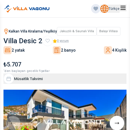
Türkçe
Kalkan Villa Kiralama/Yeşilköy
Jakuzili & Saunalı Villa
Balayı Villası
Villa Desic 2
0
yorum
2 yatak
2 banyo
4 Kişilik
₺5.707
‘den başlayan gecelik fiyatlar
Müsaitlik Takvimi