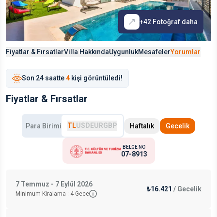
+
42
Fotoğraf daha
Fiyatlar & Fırsatlar
Villa Hakkında
Uygunluk
Mesafeler
Yorumlar
Son
24 saat
te
4
kişi görüntüledi!
Fiyatlar & Fırsatlar
TL
USD
EUR
GBP
Para Birimi
Haftalık
Gecelik
BELGE NO
07-8913
7 Temmuz - 7 Eylül 2026
₺16.421
/
Gecelik
Minimum Kiralama :
4
Gece