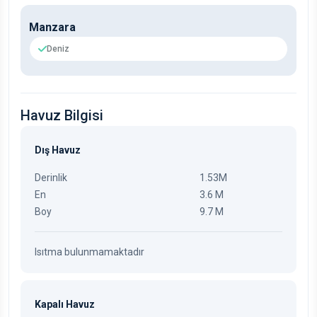
Manzara
Deniz
Havuz Bilgisi
Dış Havuz
Derinlik
1.53M
En
3.6 M
Boy
9.7 M
Isıtma bulunmamaktadır
Kapalı Havuz