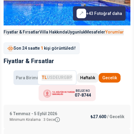
+
43
Fotoğraf daha
Fiyatlar & Fırsatlar
Villa Hakkında
Uygunluk
Mesafeler
Yorumlar
Son
24 saat
te
1
kişi görüntüledi!
Fiyatlar & Fırsatlar
TL
USD
EUR
GBP
Para Birimi
Haftalık
Gecelik
BELGE NO
07-8744
6 Temmuz - 5 Eylül 2026
₺27.600
/
Gecelik
Minimum Kiralama :
3
Gece