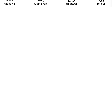
Anasayfa
Arama Yap
WhatsApp
Telefon
Uygunluk
Ağu 2026
Pzt
Sal
Çar
Per
Cum
Cts
Paz
1
2
₺27.600
₺27.600
3
4
5
6
7
8
9
₺27.600
₺27.600
₺27.600
₺27.600
10
11
12
13
14
15
16
23
17
18
19
20
21
22
₺27.600
24
25
26
27
28
29
30
₺27.600
₺27.600
₺27.600
₺27.600
₺27.600
₺27.600
₺27.600