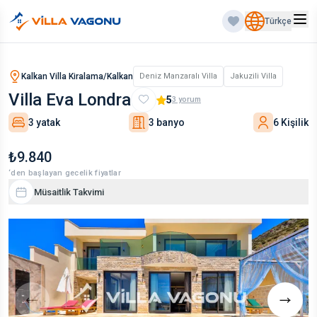
Türkçe
Kalkan Villa Kiralama/Kalkan
Deniz Manzaralı Villa
Jakuzili Villa
Villa Eva Londra
5
3
yorum
3 yatak
3 banyo
6 Kişilik
₺9.840
‘den başlayan gecelik fiyatlar
Müsaitlik Takvimi