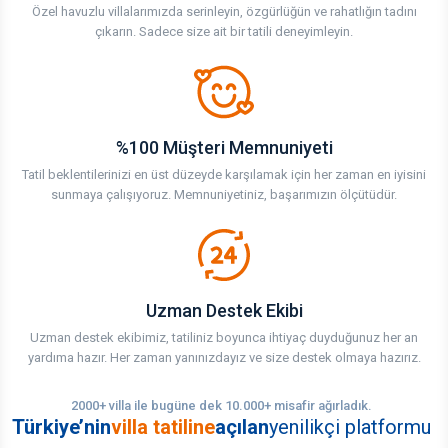
Özel havuzlu villalarımızda serinleyin, özgürlüğün ve rahatlığın tadını
çıkarın. Sadece size ait bir tatili deneyimleyin.
%100 Müşteri Memnuniyeti
Tatil beklentilerinizi en üst düzeyde karşılamak için her zaman en iyisini
sunmaya çalışıyoruz. Memnuniyetiniz, başarımızın ölçütüdür.
Uzman Destek Ekibi
Uzman destek ekibimiz, tatiliniz boyunca ihtiyaç duyduğunuz her an
yardıma hazır. Her zaman yanınızdayız ve size destek olmaya hazırız.
2000+ villa ile bugüne dek 10.000+ misafir ağırladık.
Türkiye’nin
villa tatiline
açılan
yenilikçi platformu