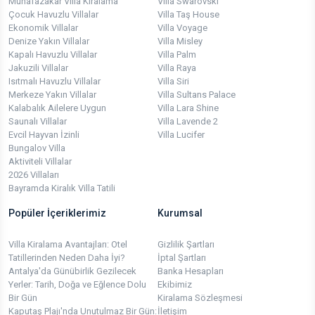
Muhafazakar Villa Kiralama
Villa Swarovski
Çocuk Havuzlu Villalar
Villa Taş House
Ekonomik Villalar
Villa Voyage
Denize Yakın Villalar
Villa Misley
Kapalı Havuzlu Villalar
Villa Palm
Jakuzili Villalar
Villa Raya
Isıtmalı Havuzlu Villalar
Villa Siri
Merkeze Yakın Villalar
Villa Sultans Palace
Kalabalık Ailelere Uygun
Villa Lara Shine
Saunalı Villalar
Villa Lavende 2
Evcil Hayvan İzinli
Villa Lucifer
Bungalov Villa
Aktiviteli Villalar
2026 Villaları
Bayramda Kiralık Villa Tatili
Popüler İçeriklerimiz
Kurumsal
Villa Kiralama Avantajları: Otel
Gizlilik Şartları
Tatillerinden Neden Daha İyi?
İptal Şartları
Antalya'da Günübirlik Gezilecek
Banka Hesapları
Yerler: Tarih, Doğa ve Eğlence Dolu
Ekibimiz
Bir Gün
Kiralama Sözleşmesi
Kaputaş Plajı'nda Unutulmaz Bir Gün:
İletişim