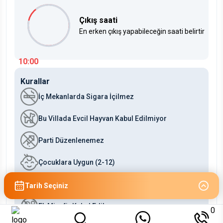
Çıkış saati
En erken çıkış yapabileceğin saati belirtir
10:00
Kurallar
İç Mekanlarda Sigara İçilmez
Bu Villada Evcil Hayvan Kabul Edilmiyor
Parti Düzenlenemez
Çocuklara Uygun (2-12)
Bebeklere Uygun (0-2)
Tarih Seçiniz
Ek Misafir Kabul Edilmez
0