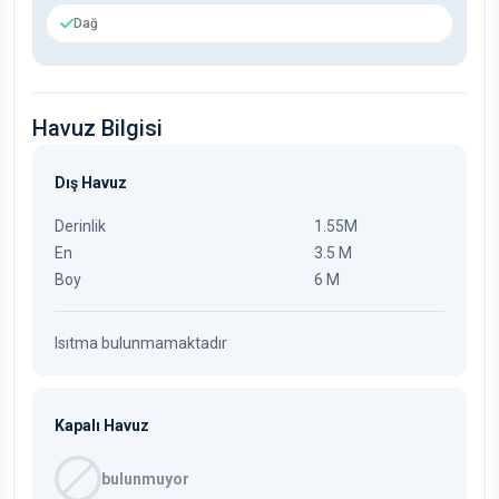
Dağ
Havuz Bilgisi
Dış Havuz
Derinlik
1.55M
En
3.5 M
Boy
6 M
Isıtma bulunmamaktadır
Kapalı Havuz
bulunmuyor