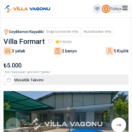
Türkçe
Seydikemer/Kayadibi
Doğa İçerisinde Villa
Muhafazakar Villa
Villa Formart
0
yorum
3 yatak
2 banyo
5 Kişilik
₺5.000
‘den başlayan gecelik fiyatlar
Müsaitlik Takvimi