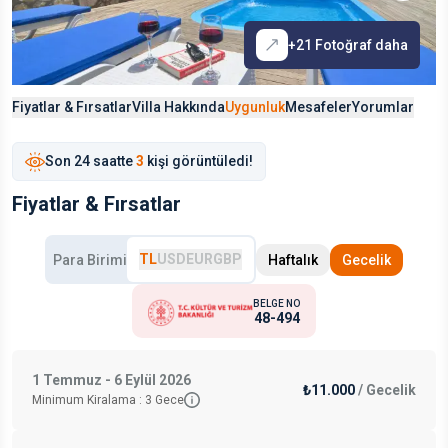
+
21
Fotoğraf daha
Fiyatlar & Fırsatlar
Villa Hakkında
Uygunluk
Mesafeler
Yorumlar
Son
24 saat
te
3
kişi görüntüledi!
Fiyatlar & Fırsatlar
TL
USD
EUR
GBP
Para Birimi
Haftalık
Gecelik
BELGE NO
48-494
1 Temmuz - 6 Eylül 2026
₺11.000
/
Gecelik
Minimum Kiralama :
3
Gece