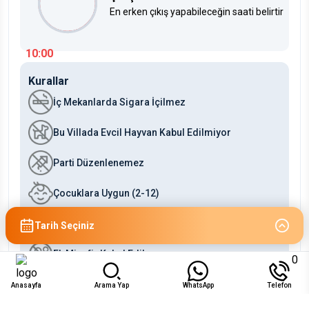
En erken çıkış yapabileceğin saati belirtir
10:00
Kurallar
İç Mekanlarda Sigara İçilmez
Bu Villada Evcil Hayvan Kabul Edilmiyor
Parti Düzenlenemez
Çocuklara Uygun (2-12)
Bebeklere Uygun (0-2)
Tarih Seçiniz
Ek Misafir Kabul Edilmez
0
Anasayfa
Arama Yap
WhatsApp
Telefon