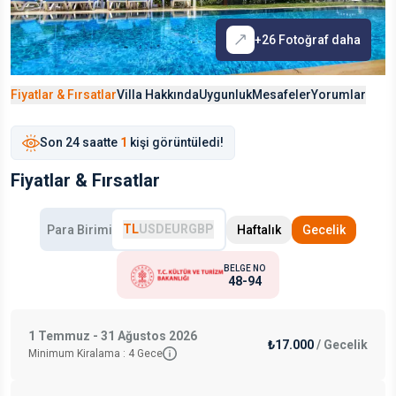
+
26
Fotoğraf daha
Fiyatlar & Fırsatlar
Villa Hakkında
Uygunluk
Mesafeler
Yorumlar
Son
24 saat
te
1
kişi görüntüledi!
Fiyatlar & Fırsatlar
TL
USD
EUR
GBP
Para Birimi
Haftalık
Gecelik
BELGE NO
48-94
1 Temmuz - 31 Ağustos 2026
₺17.000
/
Gecelik
Minimum Kiralama :
4
Gece