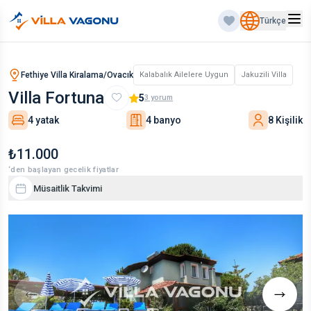
Türkçe
Fethiye Villa Kiralama/Ovacık
Kalabalık Ailelere Uygun
Jakuzili Villa
Villa Fortuna
5
3
yorum
4 yatak
4 banyo
8 Kişilik
₺11.000
‘den başlayan gecelik fiyatlar
Müsaitlik Takvimi