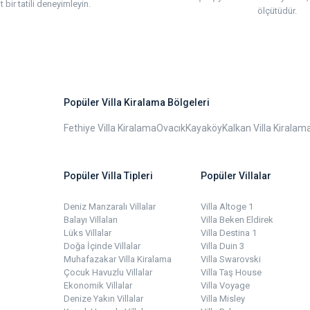
t bir tatili deneyimleyin.
ölçütüdür.
Popüler Villa Kiralama Bölgeleri
Fethiye Villa Kiralama
Ovacık
Kayaköy
Kalkan Villa Kiralam
Popüler Villa Tipleri
Popüler Villalar
Deniz Manzaralı Villalar
Villa Altoge 1
Balayı Villaları
Villa Beken Eldirek
Lüks Villalar
Villa Destina 1
Doğa İçinde Villalar
Villa Duin 3
Muhafazakar Villa Kiralama
Villa Swarovski
Çocuk Havuzlu Villalar
Villa Taş House
Ekonomik Villalar
Villa Voyage
Denize Yakın Villalar
Villa Misley