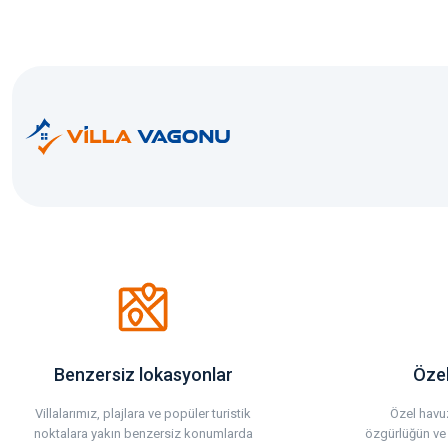
Benzersiz lokasyonlar
Özel
Villalarımız, plajlara ve popüler turistik
Özel havuz
noktalara yakın benzersiz konumlarda
özgürlüğün ve 