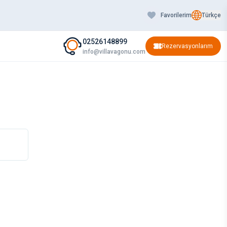
Favorilerim
Türkçe
02526148899
Rezervasyonlarım
info@villavagonu.com