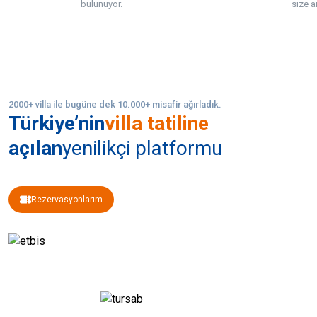
bulunuyor.
size ai
2000+ villa ile bugüne dek 10.000+ misafir ağırladık.
Türkiye’nin
villa tatiline
açılan
yenilikçi platformu
Rezervasyonlarım