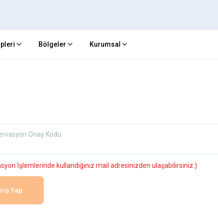
ipleri
Bölgeler
Kurumsal
ervasyon Onay Kodu
yon İşlemlerinde kullandığınız mail adresinizden ulaşabilirsiniz.)
iriş Yap