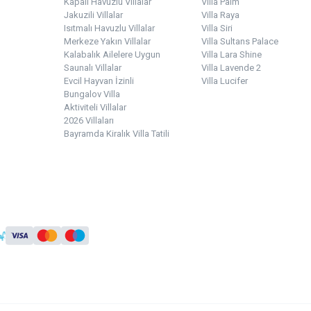
Kapalı Havuzlu Villalar
Villa Palm
Jakuzili Villalar
Villa Raya
Isıtmalı Havuzlu Villalar
Villa Siri
Merkeze Yakın Villalar
Villa Sultans Palace
Kalabalık Ailelere Uygun
Villa Lara Shine
Saunalı Villalar
Villa Lavende 2
Evcil Hayvan İzinli
Villa Lucifer
Bungalov Villa
Aktiviteli Villalar
2026 Villaları
Bayramda Kiralık Villa Tatili