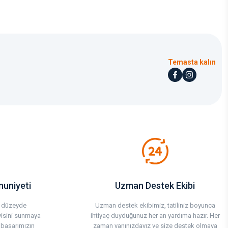
Temasta kalın
uniyeti
Uzman Destek Ekibi
st düzeyde
Uzman destek ekibimiz, tatiliniz boyunca
yisini sunmaya
ihtiyaç duyduğunuz her an yardıma hazır. Her
 başarımızın
zaman yanınızdayız ve size destek olmaya