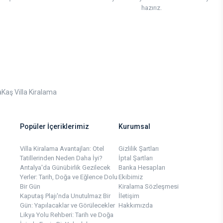
hazırız.
a
Kaş Villa Kiralama
Popüler İçeriklerimiz
Kurumsal
Villa Kiralama Avantajları: Otel
Gizlilik Şartları
Tatillerinden Neden Daha İyi?
İptal Şartları
Antalya'da Günübirlik Gezilecek
Banka Hesapları
Yerler: Tarih, Doğa ve Eğlence Dolu
Ekibimiz
Bir Gün
Kiralama Sözleşmesi
Kaputaş Plajı'nda Unutulmaz Bir
İletişim
Gün: Yapılacaklar ve Görülecekler
Hakkımızda
Likya Yolu Rehberi: Tarih ve Doğa