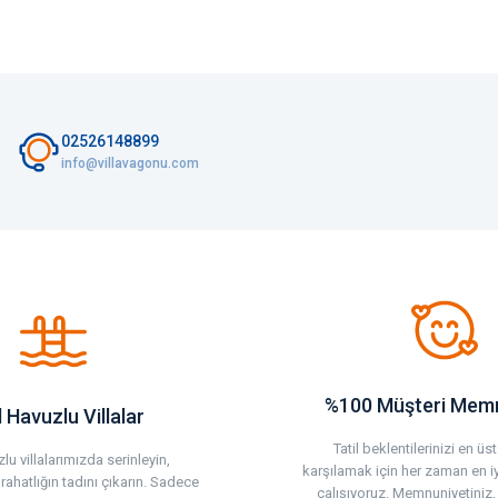
02526148899
info@villavagonu.com
%100 Müşteri Memn
 Havuzlu Villalar
Tatil beklentilerinizi en ü
lu villalarımızda serinleyin,
karşılamak için her zaman en i
rahatlığın tadını çıkarın. Sadece
çalışıyoruz. Memnuniyetiniz,