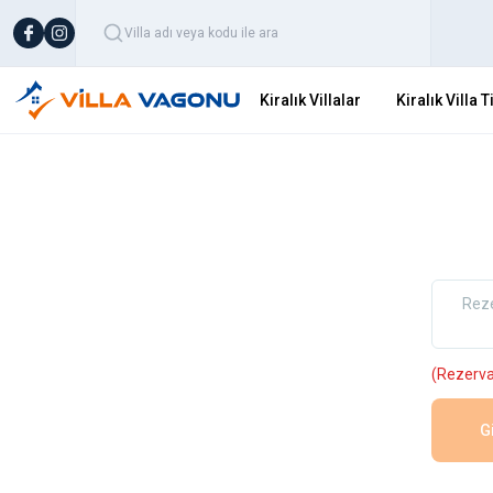
Kiralık Villalar
Kiralık Villa T
Rez
(Rezervas
G