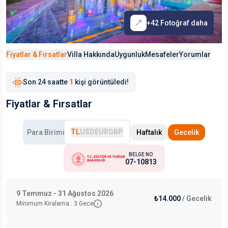
+
42
Fotoğraf daha
Fiyatlar & Fırsatlar
Villa Hakkında
Uygunluk
Mesafeler
Yorumlar
Son
24 saat
te
1
kişi görüntüledi!
Fiyatlar & Fırsatlar
TL
USD
EUR
GBP
Para Birimi
Haftalık
Gecelik
BELGE NO
07-10813
9 Temmuz - 31 Ağustos 2026
₺14.000
/
Gecelik
Minimum Kiralama :
3
Gece