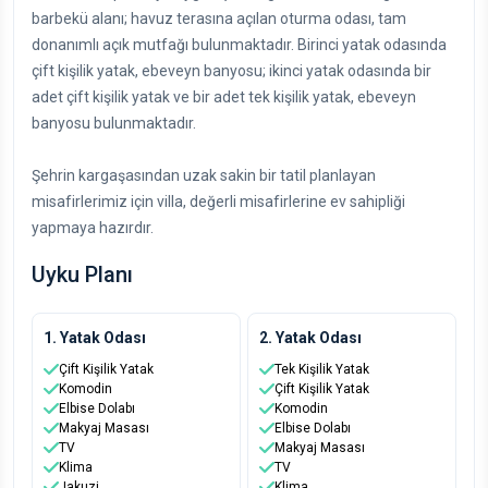
barbekü alanı; havuz terasına açılan oturma odası, tam
donanımlı açık mutfağı bulunmaktadır. Birinci yatak odasında
çift kişilik yatak, ebeveyn banyosu; ikinci yatak odasında bir
adet çift kişilik yatak ve bir adet tek kişilik yatak, ebeveyn
banyosu bulunmaktadır.
Şehrin kargaşasından uzak sakin bir tatil planlayan
misafirlerimiz için villa, değerli misafirlerine ev sahipliği
yapmaya hazırdır.
Uyku Planı
1. Yatak Odası
2. Yatak Odası
Çift Kişilik Yatak
Tek Kişilik Yatak
Komodin
Çift Kişilik Yatak
Elbise Dolabı
Komodin
Makyaj Masası
Elbise Dolabı
TV
Makyaj Masası
Klima
TV
Jakuzi
Klima