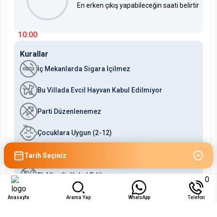
En erken çıkış yapabileceğin saati belirtir
10:00
Kurallar
İç Mekanlarda Sigara İçilmez
Bu Villada Evcil Hayvan Kabul Edilmiyor
Parti Düzenlenemez
Çocuklara Uygun (2-12)
Bebeklere Uygun (0-2)
Tarih Seçiniz
Ek Misafir Kabul Edilmez
0
Anasayfa
Arama Yap
WhatsApp
Telefon