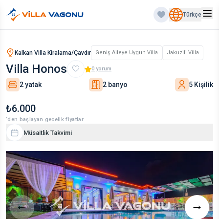
Türkçe
Kalkan Villa Kiralama/Çavdır
Geniş Aileye Uygun Villa
Jakuzili Villa
Villa Honos
0
yorum
2 yatak
2 banyo
5 Kişilik
₺6.000
‘den başlayan gecelik fiyatlar
Müsaitlik Takvimi