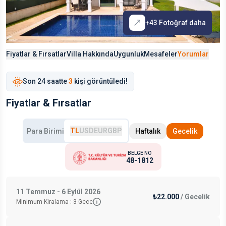
+
43
Fotoğraf daha
Fiyatlar & Fırsatlar
Villa Hakkında
Uygunluk
Mesafeler
Yorumlar
Son
24 saat
te
3
kişi görüntüledi!
Fiyatlar & Fırsatlar
TL
USD
EUR
GBP
Para Birimi
Haftalık
Gecelik
BELGE NO
48-1812
11 Temmuz - 6 Eylül 2026
₺22.000
/
Gecelik
Minimum Kiralama :
3
Gece