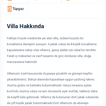
Tüpgaz
Villa Hakkında
Fethiye Ovacık mevkiinde yer alan villa, sizlere huzurlu bir
konaklama deneyimi sunuyor. 4 yatak odası ile 8 kişilik konaklama
kapasitesine sahip olan villamız, geniş aileler için ideal bir tercihtir.
Ferah iç mekanları ve zarif tasarımı ile göz dolduran villa, doğa
manzarasına hakimdir.
Villamızın özel havuzunda doyasıya yüzebilir ve güneşin keyfini
çıkarabilirsiniz. Bahçe alanında kapasiteye uygun şezlong takımı,
oturma grubu ve barbekü bulunmaktadır. Havuz terasına açılan
konforlu oturma odası ve tam donanımlı açık mutfak, tatilinizi daha
da keyifli hale getirecek. Villamız da bulununan dört yatak odasında
da çift kişilik yatak bulunmaktadır.Dört villamızın da ebeveyn