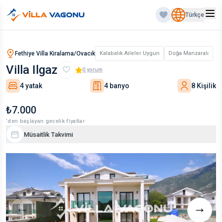
Türkçe
Fethiye Villa Kiralama/Ovacık
Kalabalık Aileler Uygun
Doğa Manzaralı
Villa Ilgaz
0
yorum
4 yatak
4 banyo
8 Kişilik
₺7.000
‘den başlayan gecelik fiyatlar
Müsaitlik Takvimi