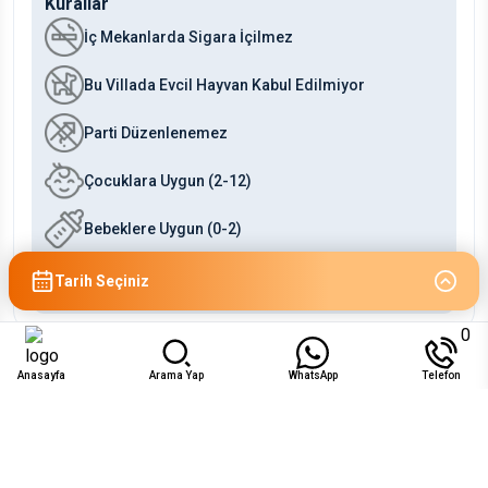
Kurallar
İç Mekanlarda Sigara İçilmez
Bu Villada Evcil Hayvan Kabul Edilmiyor
Parti Düzenlenemez
Çocuklara Uygun (2-12)
Bebeklere Uygun (0-2)
Ek Misafir Kabul Edilmez
Tarih Seçiniz
0
Uygunluk
Anasayfa
Arama Yap
WhatsApp
Telefon