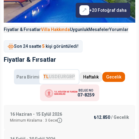
+
20
Fotoğraf daha
Fiyatlar & Fırsatlar
Villa Hakkında
Uygunluk
Mesafeler
Yorumlar
Son
24 saat
te
5
kişi görüntüledi!
Fiyatlar & Fırsatlar
TL
USD
EUR
GBP
Para Birimi
Haftalık
Gecelik
BELGE NO
07-8259
16 Haziran - 15 Eylül 2026
₺12.850
/
Gecelik
Minimum Kiralama :
3
Gece