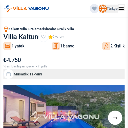
Türkçe
Kalkan Villa Kiralama/İslamlar Kiralık Villa
Villa Kaltun
0
yorum
1 yatak
1 banyo
2 Kişilik
₺4.750
‘den başlayan gecelik fiyatlar
Müsaitlik Takvimi