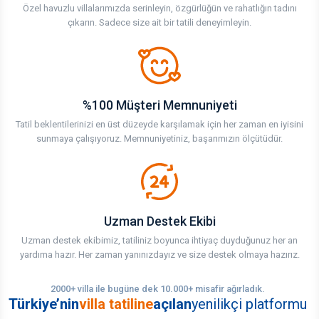
Özel havuzlu villalarımızda serinleyin, özgürlüğün ve rahatlığın tadını
çıkarın. Sadece size ait bir tatili deneyimleyin.
%100 Müşteri Memnuniyeti
Tatil beklentilerinizi en üst düzeyde karşılamak için her zaman en iyisini
sunmaya çalışıyoruz. Memnuniyetiniz, başarımızın ölçütüdür.
Uzman Destek Ekibi
Uzman destek ekibimiz, tatiliniz boyunca ihtiyaç duyduğunuz her an
yardıma hazır. Her zaman yanınızdayız ve size destek olmaya hazırız.
2000+ villa ile bugüne dek 10.000+ misafir ağırladık.
Türkiye’nin
villa tatiline
açılan
yenilikçi platformu