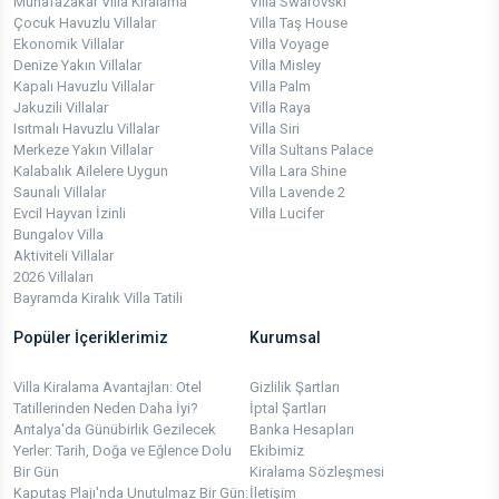
Muhafazakar Villa Kiralama
Villa Swarovski
Çocuk Havuzlu Villalar
Villa Taş House
Ekonomik Villalar
Villa Voyage
Denize Yakın Villalar
Villa Misley
Kapalı Havuzlu Villalar
Villa Palm
Jakuzili Villalar
Villa Raya
Isıtmalı Havuzlu Villalar
Villa Siri
Merkeze Yakın Villalar
Villa Sultans Palace
Kalabalık Ailelere Uygun
Villa Lara Shine
Saunalı Villalar
Villa Lavende 2
Evcil Hayvan İzinli
Villa Lucifer
Bungalov Villa
Aktiviteli Villalar
2026 Villaları
Bayramda Kiralık Villa Tatili
Popüler İçeriklerimiz
Kurumsal
Villa Kiralama Avantajları: Otel
Gizlilik Şartları
Tatillerinden Neden Daha İyi?
İptal Şartları
Antalya'da Günübirlik Gezilecek
Banka Hesapları
Yerler: Tarih, Doğa ve Eğlence Dolu
Ekibimiz
Bir Gün
Kiralama Sözleşmesi
Kaputaş Plajı'nda Unutulmaz Bir Gün:
İletişim