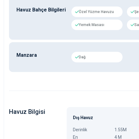
Havuz Bahçe Bilgileri
Özel Yüzme Havuzu
Şe
Yemek Masası
Sa
Manzara
Dağ
Havuz Bilgisi
Dış Havuz
Derinlik
1.55M
En
4 M