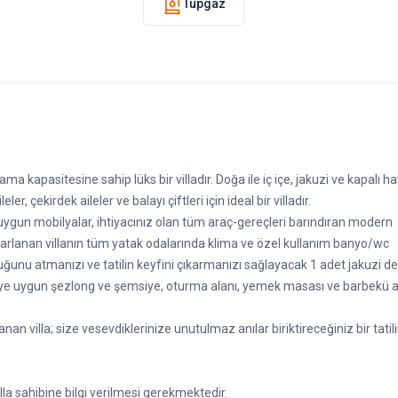
Tüpgaz
a kapasitesine sahip lüks bir villadır. Doğa ile iç içe, jakuzi ve kapalı h
r, çekirdek aileler ve balayı çiftleri için ideal bir villadır.
uygun mobilyalar, ihtiyacınız olan tüm araç-gereçleri barındıran modern
arlanan villanın tüm yatak odalarında klima ve özel kullanım banyo/wc
unu atmanızı ve tatilin keyfini çıkarmanızı sağlayacak 1 adet jakuzi de
teye uygun şezlong ve şemsiye, oturma alanı, yemek masası ve barbekü a
anan villa; size vesevdiklerinize unutulmaz anılar biriktireceğiniz bir tatil
lla sahibine bilgi verilmesi gerekmektedir.