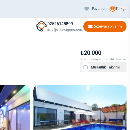
Favorilerim
Türkçe
02526148899
Rezervasyonlarım
info@villavagonu.com
₺20.000
‘den başlayan gecelik fiyatlar
Müsaitlik Takvimi