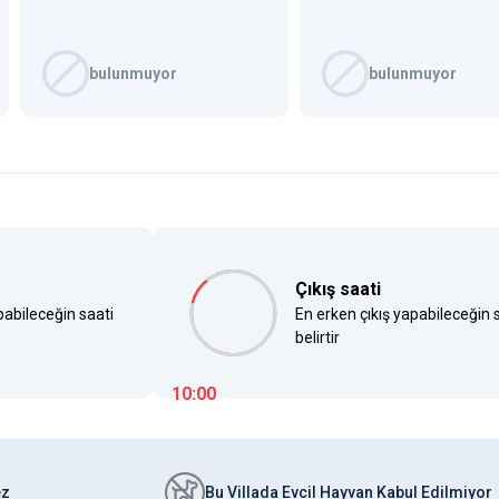
bulunmuyor
bulunmuyor
Çıkış saati
pabileceğin saati
En erken çıkış yapabileceğin 
belirtir
10:00
ez
Bu Villada Evcil Hayvan Kabul Edilmiyor