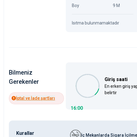
Boy
9 M
Isıtma bulunmamaktadır
Bilmeniz
Giriş saati
Gerekenler
En erken giriş ya
belirtir
İptal ve İade şartları
16:00
Kurallar
İç Mekanlarda Sigara İçilm