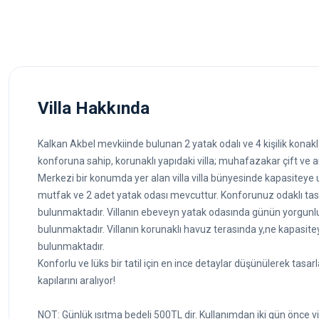
Villa Hakkında
Kalkan Akbel mevkiinde bulunan 2 yatak odalı ve 4 kişilik konaklam
konforuna sahip, korunaklı yapıdaki villa; muhafazakar çift ve ailele
Merkezi bir konumda yer alan villa villa bünyesinde kapasiteye 
mutfak ve 2 adet yatak odası mevcuttur. Konforunuz odaklı tas
bulunmaktadır. Villanın ebeveyn yatak odasında günün yorgunluğ
bulunmaktadır. Villanın korunaklı havuz terasında y,ne kapasi
bulunmaktadır.
Konforlu ve lüks bir tatil için en ince detaylar düşünülerek tasarl
kapılarını aralıyor!
NOT: Günlük ısıtma bedeli 500TL dir. Kullanımdan iki gün önce vi