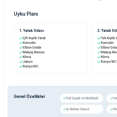
Uyku Planı
1. Yatak Odası
2. Yatak Od
Çift Kişilik Yatak
Tek Kişilik
Komodin
Komodin
Elbise Dolabı
Elbise Dola
Makyaj Masası
Makyaj Ma
Klima
Klima
Jakuzi
Banyo/WC
Banyo/WC
Genel Özellikler
Full Eşyalı ve Mobilyalı
Is
İç Mekan Havuz
Ot