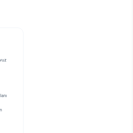
avuz
lanı
in