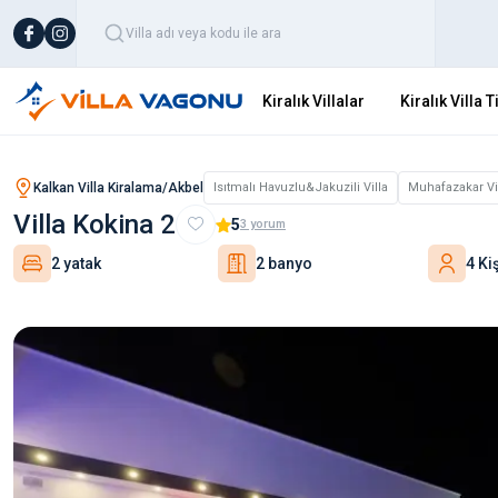
Kiralık Villalar
Kiralık Villa T
Kalkan Villa Kiralama/Akbel
Isıtmalı Havuzlu&Jakuzili Villa
Muhafazakar Vi
Villa Kokina 2
5
3
yorum
2 yatak
2 banyo
4 Kiş