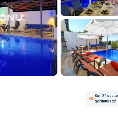
Son
24 saat
te
görüntüledi!