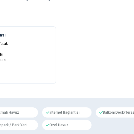
ası
 Yatak
bı
sası
ıtmalı Havuz
İnternet Bağlantısı
Balkon/Deck/Tera
opark / Park Yeri
Özel Havuz