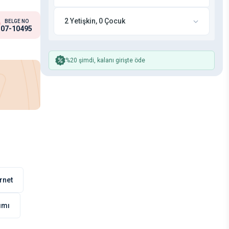
2 Yetişkin, 0 Çocuk
BELGE NO
07-10495
%20 şimdi, kalanı girişte öde
rnet
nımı