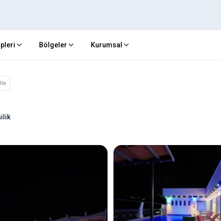
ipleri
Bölgeler
Kurumsal
lla
ilik