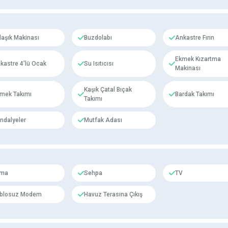
laşık Makinası
Buzdolabı
Ankastre Fırın
Ekmek Kızartma
kastre 4'lü Ocak
Su Isıtıcısı
Makinası
Kaşık Çatal Bıçak
mek Takımı
Bardak Takımı
Takımı
ndalyeler
Mutfak Adası
ima
Sehpa
TV
blosuz Modem
Havuz Terasına Çıkış