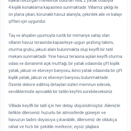
Kalkan Bezirgan mevkiinde bulunan villa, 2 yatak odasıyla
4 kişilik konaklama kapasitesi sunmaktadır. Villamız şıklığı ile
ön plana çıkan, korunaklı havuz alanıyla, çekirdek aile ve balayı
çiftleri için uygundur.
Taş ve ahşabın uyumuyla rustik bir mimariye sahip olan
villanın havuz terasında kapasiteye uygun şezlong takımı,
oturma grubu, jakuzi alanı bulunmakta olup keyifli bir tatil
mekanı sunmaktadir. Yine havuz terasına açılan keyifli oturma
odası ve donanımlı açık mutfağı; bir yatak odasında çift kişilik
yatak, jakuzi ve ebeveyn banyosu; ikinci yatak odasında bir çift
kişilik yatak, jakuzi ve ebeveyn banyosu bulunmaktadır.
Özenle dekore edilmiş detayları sizleri memnun edecek,
sevdiklerinizle ayrıcalıklı bir tatilin keyfini sürebileceksiniz.
Villada keyifli bir tatil için her detay düşünülmüştür. Ailenizle
birlikte dilerseniz huzurlu bir atmosferde güneşin ve
havuzun tadını doyasıya çıkarabilir, dilerseniz de oldukça
rahat ve hızlı bir şekilde merkeze; eşsiz plajlara