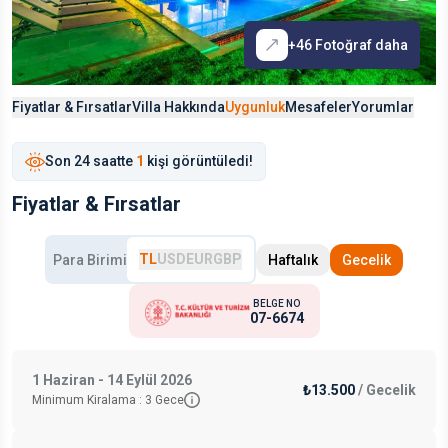
+
46
Fotoğraf daha
Fiyatlar & Fırsatlar
Villa Hakkında
Uygunluk
Mesafeler
Yorumlar
Son
24 saat
te
1
kişi görüntüledi!
Fiyatlar & Fırsatlar
TL
USD
EUR
GBP
Para Birimi
Haftalık
Gecelik
BELGE NO
07-6674
1 Haziran - 14 Eylül 2026
₺13.500
/
Gecelik
Minimum Kiralama :
3
Gece