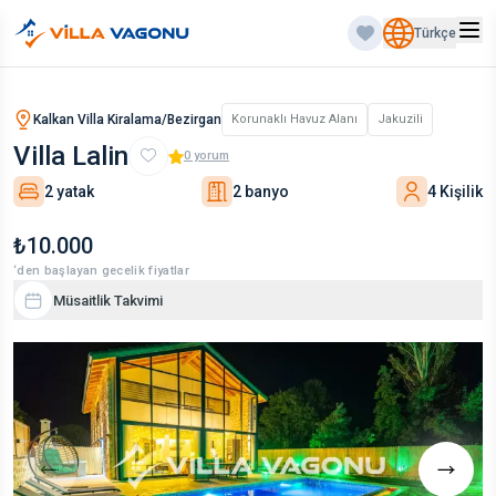
Türkçe
Kalkan Villa Kiralama/Bezirgan
Korunaklı Havuz Alanı
Jakuzili
Villa Lalin
0
yorum
2 yatak
2 banyo
4 Kişilik
₺10.000
‘den başlayan gecelik fiyatlar
Müsaitlik Takvimi