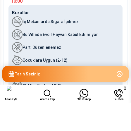
10:00
Kurallar
İç Mekanlarda Sigara İçilmez
Bu Villada Evcil Hayvan Kabul Edilmiyor
Parti Düzenlenemez
Çocuklara Uygun (2-12)
Bebeklere Uygun (0-2)
Tarih Seçiniz
Ek Misafir Kabul Edilmez
0
Anasayfa
Arama Yap
WhatsApp
Telefon
Uygunluk