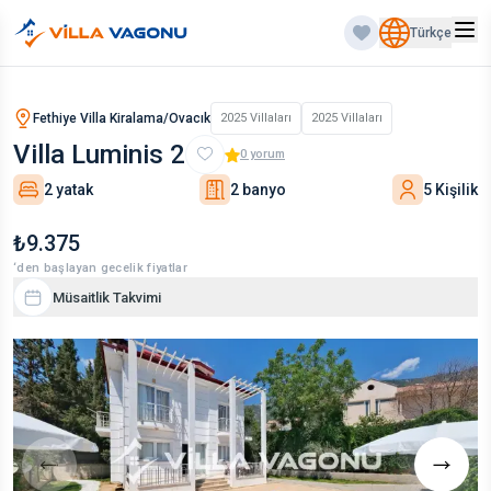
Türkçe
Fethiye Villa Kiralama/Ovacık
2025 Villaları
2025 Villaları
Villa Luminis 2
0
yorum
2 yatak
2 banyo
5 Kişilik
₺9.375
‘den başlayan gecelik fiyatlar
Müsaitlik Takvimi