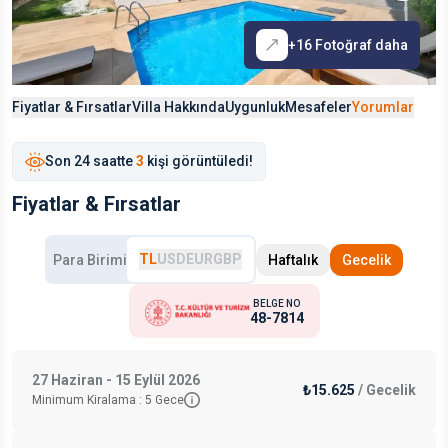
+
16
Fotoğraf daha
Fiyatlar & Fırsatlar
Villa Hakkında
Uygunluk
Mesafeler
Yorumlar
Son
24 saat
te
3
kişi görüntüledi!
Fiyatlar & Fırsatlar
TL
USD
EUR
GBP
Para Birimi
Haftalık
Gecelik
BELGE NO
48-7814
27 Haziran - 15 Eylül 2026
₺15.625
/
Gecelik
Minimum Kiralama :
5
Gece