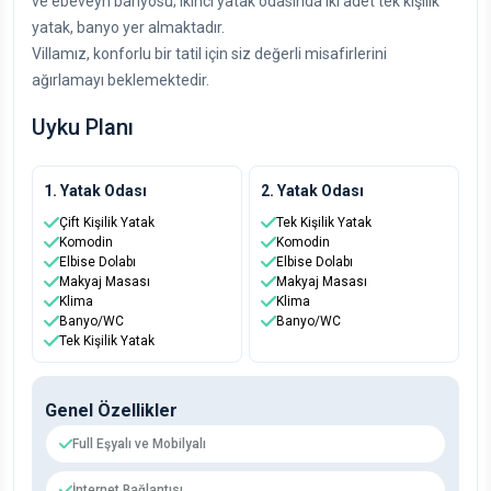
ve ebeveyn banyosu; ikinci yatak odasında iki adet tek kişilik
yatak, banyo yer almaktadır.
Villamız, konforlu bir tatil için siz değerli misafirlerini
ağırlamayı beklemektedir.
Uyku Planı
1. Yatak Odası
2. Yatak Odası
Çift Kişilik Yatak
Tek Kişilik Yatak
Komodin
Komodin
Elbise Dolabı
Elbise Dolabı
Makyaj Masası
Makyaj Masası
Klima
Klima
Banyo/WC
Banyo/WC
Tek Kişilik Yatak
Genel Özellikler
Full Eşyalı ve Mobilyalı
İnternet Bağlantısı