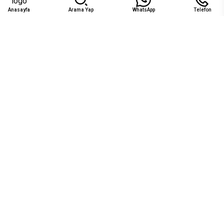
Anasayfa
Arama Yap
WhatsApp
Telefon
Uygunluk
Ağu 2026
Pzt
Sal
Çar
Per
Cum
Cts
Paz
1
2
₺15.625
3
4
5
6
7
8
9
15
16
10
11
12
13
14
₺15.625
₺15.625
17
18
19
20
21
22
23
₺15.625
₺15.625
₺15.625
₺15.625
₺15.625
₺15.625
₺15.625
24
25
26
27
28
29
30
₺15.625
₺15.625
₺15.625
₺15.625
₺15.625
₺15.625
₺15.625