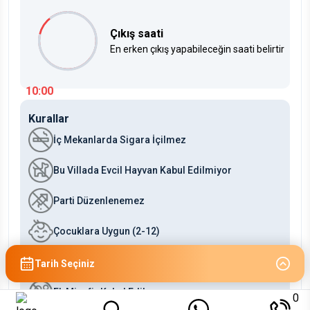
Çıkış saati
En erken çıkış yapabileceğin saati belirtir
10:00
Kurallar
İç Mekanlarda Sigara İçilmez
Bu Villada Evcil Hayvan Kabul Edilmiyor
Parti Düzenlenemez
Çocuklara Uygun (2-12)
Bebeklere Uygun (0-2)
Tarih Seçiniz
Ek Misafir Kabul Edilmez
0