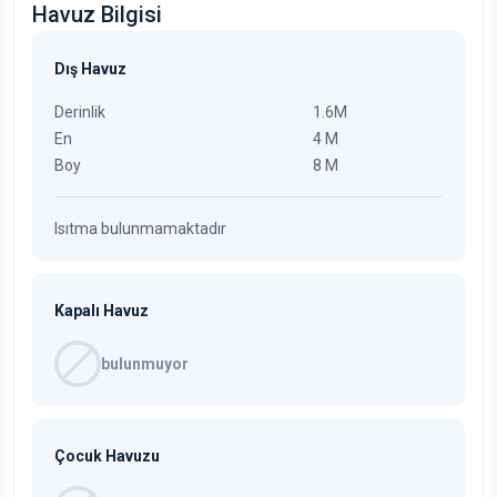
Havuz Bilgisi
Dış Havuz
Derinlik
1.6M
En
4 M
Boy
8 M
Isıtma bulunmamaktadır
Kapalı Havuz
bulunmuyor
Çocuk Havuzu