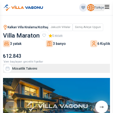
Türkçe
Kalkan Villa Kiralama/Kızıltaş
Jakuzili Villalar
Geniş Aileye Uygun
Villa Maraton
0
yorum
3 yatak
3 banyo
6 Kişilik
₺12.843
‘den başlayan gecelik fiyatlar
Müsaitlik Takvimi