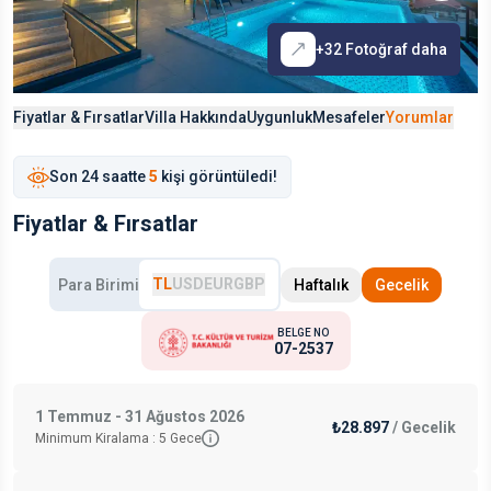
+
32
Fotoğraf daha
Fiyatlar & Fırsatlar
Villa Hakkında
Uygunluk
Mesafeler
Yorumlar
Son
24 saat
te
5
kişi görüntüledi!
Fiyatlar & Fırsatlar
TL
USD
EUR
GBP
Para Birimi
Haftalık
Gecelik
BELGE NO
07-2537
1 Temmuz - 31 Ağustos 2026
₺28.897
/
Gecelik
Minimum Kiralama :
5
Gece