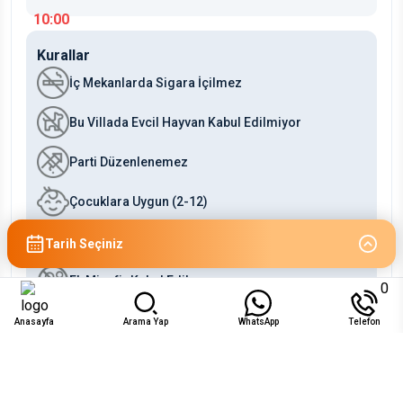
10:00
Kurallar
İç Mekanlarda Sigara İçilmez
Bu Villada Evcil Hayvan Kabul Edilmiyor
Parti Düzenlenemez
Çocuklara Uygun (2-12)
Bebeklere Uygun (0-2)
Tarih Seçiniz
Ek Misafir Kabul Edilmez
0
Anasayfa
Arama Yap
WhatsApp
Telefon
Uygunluk