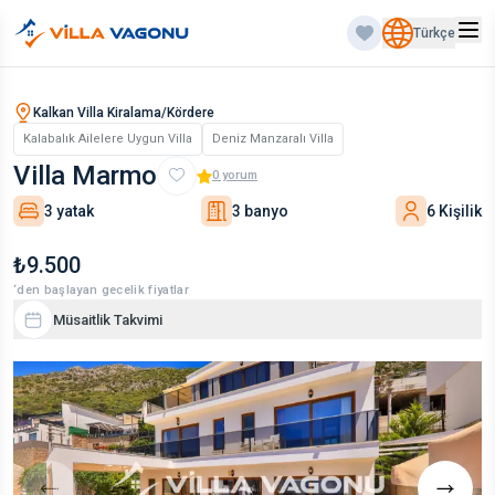
Türkçe
Kalkan Villa Kiralama/Kördere
Kalabalık Ailelere Uygun Villa
Deniz Manzaralı Villa
Villa Marmo
0
yorum
3 yatak
3 banyo
6 Kişilik
₺9.500
‘den başlayan gecelik fiyatlar
Müsaitlik Takvimi