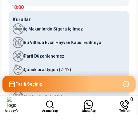
10:00
Kurallar
İç Mekanlarda Sigara İçilmez
Bu Villada Evcil Hayvan Kabul Edilmiyor
Parti Düzenlenemez
Çocuklara Uygun (2-12)
Bebeklere Uygun (0-2)
Tarih Seçiniz
Ek Misafir Kabul Edilmez
0
Anasayfa
Arama Yap
WhatsApp
Telefon
Uygunluk