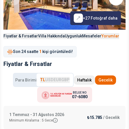
+
27
Fotoğraf daha
Fiyatlar & Fırsatlar
Villa Hakkında
Uygunluk
Mesafeler
Yorumlar
Son
24 saat
te
1
kişi görüntüledi!
Fiyatlar & Fırsatlar
TL
USD
EUR
GBP
Para Birimi
Haftalık
Gecelik
BELGE NO
07-6080
1 Temmuz - 31 Ağustos 2026
₺15.785
/
Gecelik
Minimum Kiralama :
5
Gece