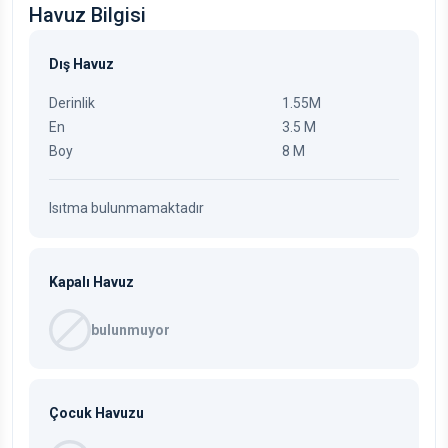
Havuz Bilgisi
Dış Havuz
Derinlik
1.55M
En
3.5 M
Boy
8 M
Isıtma bulunmamaktadır
Kapalı Havuz
bulunmuyor
Çocuk Havuzu