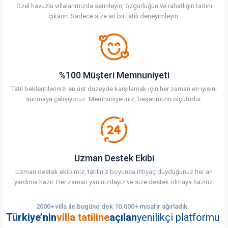
Özel havuzlu villalarımızda serinleyin, özgürlüğün ve rahatlığın tadını
çıkarın. Sadece size ait bir tatili deneyimleyin.
%100 Müşteri Memnuniyeti
Tatil beklentilerinizi en üst düzeyde karşılamak için her zaman en iyisini
sunmaya çalışıyoruz. Memnuniyetiniz, başarımızın ölçütüdür.
Uzman Destek Ekibi
Uzman destek ekibimiz, tatiliniz boyunca ihtiyaç duyduğunuz her an
yardıma hazır. Her zaman yanınızdayız ve size destek olmaya hazırız.
2000+ villa ile bugüne dek 10.000+ misafir ağırladık.
Türkiye’nin
villa tatiline
açılan
yenilikçi platformu