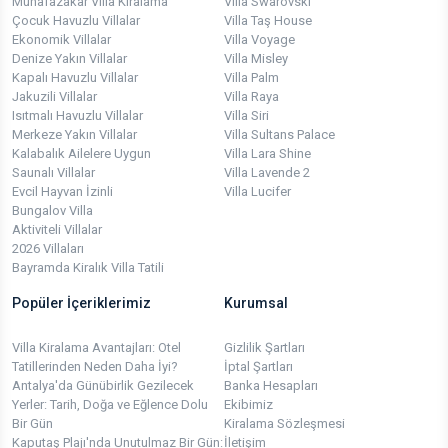
Muhafazakar Villa Kiralama
Villa Swarovski
Çocuk Havuzlu Villalar
Villa Taş House
Ekonomik Villalar
Villa Voyage
Denize Yakın Villalar
Villa Misley
Kapalı Havuzlu Villalar
Villa Palm
Jakuzili Villalar
Villa Raya
Isıtmalı Havuzlu Villalar
Villa Siri
Merkeze Yakın Villalar
Villa Sultans Palace
Kalabalık Ailelere Uygun
Villa Lara Shine
Saunalı Villalar
Villa Lavende 2
Evcil Hayvan İzinli
Villa Lucifer
Bungalov Villa
Aktiviteli Villalar
2026 Villaları
Bayramda Kiralık Villa Tatili
Popüler İçeriklerimiz
Kurumsal
Villa Kiralama Avantajları: Otel
Gizlilik Şartları
Tatillerinden Neden Daha İyi?
İptal Şartları
Antalya'da Günübirlik Gezilecek
Banka Hesapları
Yerler: Tarih, Doğa ve Eğlence Dolu
Ekibimiz
Bir Gün
Kiralama Sözleşmesi
Kaputaş Plajı'nda Unutulmaz Bir Gün:
İletişim