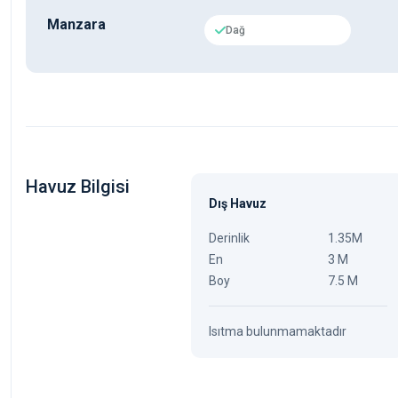
Manzara
Dağ
Havuz Bilgisi
Dış Havuz
Derinlik
1.35M
En
3 M
Boy
7.5 M
Isıtma bulunmamaktadır