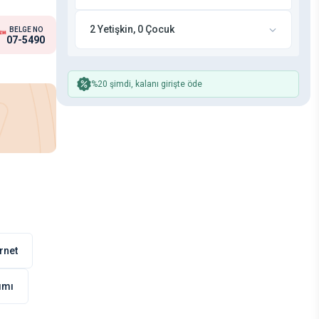
2 Yetişkin, 0 Çocuk
BELGE NO
07-5490
%20 şimdi, kalanı girişte öde
rnet
nımı