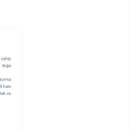
e sahip
a, doğa
oturma
i hale
atak ve