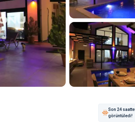
Son
24 saat
te
görüntüledi!