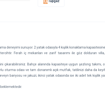
Tüpgaz
klama deneyimi sunuyor. 2 yatak odasıyla 4 kişilik konaklama kapasitesin
ir tercihtir. Ferah iç mekanları ve zarif tasarımı ile göz dolduran vill
ini çıkarabilirsiniz. Bahçe alanında kapasiteye uygun şezlong takımı, 
u oturma odası ve tam donanımlı açık mutfak, tatilinizi daha da keyifl
ebeveyn banyosu ve jakuzi; ikinci yatak odasında ise iki adet tek kişilik y
yı beklemektedir.