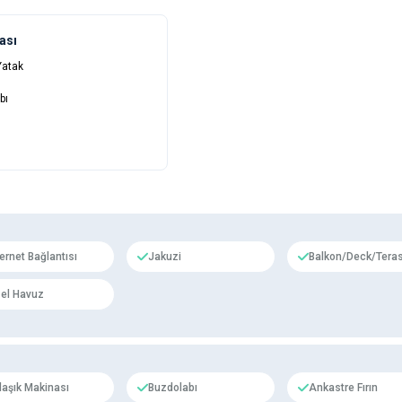
ası
 Yatak
bı
ternet Bağlantısı
Jakuzi
Balkon/Deck/Tera
el Havuz
laşık Makinası
Buzdolabı
Ankastre Fırın