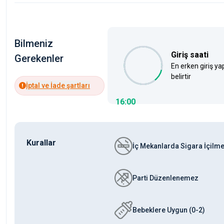
Bilmeniz
Giriş saati
Gerekenler
En erken giriş ya
belirtir
İptal ve İade şartları
16:00
Kurallar
İç Mekanlarda Sigara İçilm
Parti Düzenlenemez
Bebeklere Uygun (0-2)