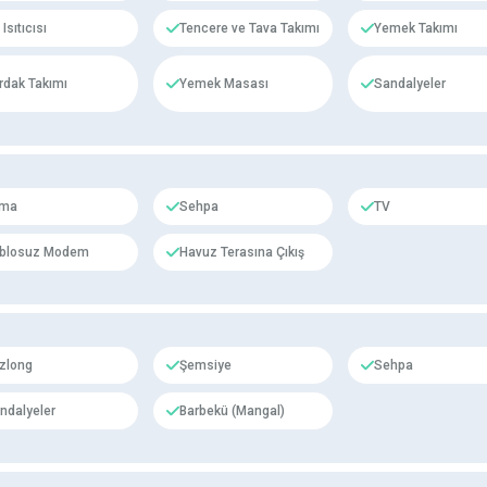
Isıtıcısı
Tencere ve Tava Takımı
Yemek Takımı
rdak Takımı
Yemek Masası
Sandalyeler
ima
Sehpa
TV
blosuz Modem
Havuz Terasına Çıkış
zlong
Şemsiye
Sehpa
ndalyeler
Barbekü (Mangal)