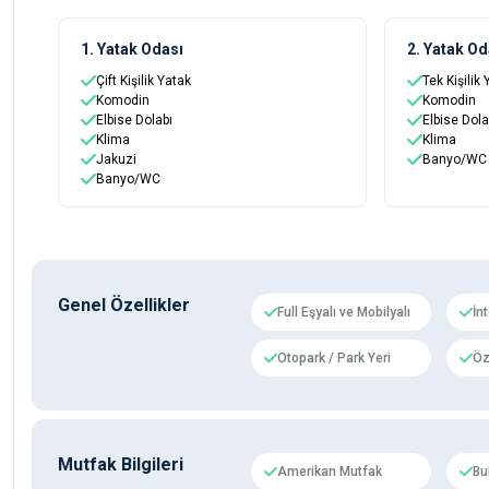
1. Yatak Odası
2. Yatak Od
Çift Kişilik Yatak
Tek Kişilik
Komodin
Komodin
Elbise Dolabı
Elbise Dola
Klima
Klima
Jakuzi
Banyo/WC
Banyo/WC
Genel Özellikler
Full Eşyalı ve Mobilyalı
İn
Otopark / Park Yeri
Öz
Mutfak Bilgileri
Amerikan Mutfak
Bu