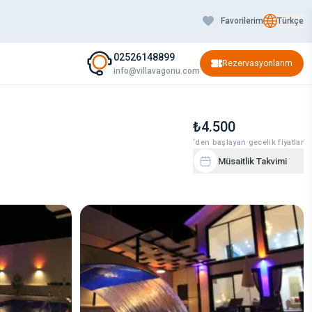
Favorilerim
Türkçe
02526148899
Rezervasyonlarım
info@villavagonu.com
₺4.500
‘den başlayan gecelik fiyatlar
Müsaitlik Takvimi