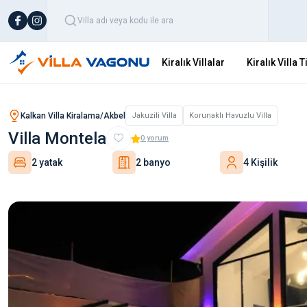
Kiralık Villalar
Kiralık Villa T
Kalkan Villa Kiralama/Akbel
Jakuzili Villa
Korunaklı Havuzlu Villa
Villa Montela
0
yorum
2 yatak
2 banyo
4 Kişilik