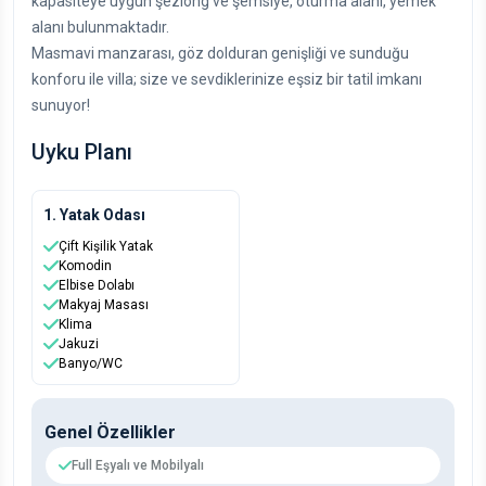
kapasiteye uygun şezlong ve şemsiye, oturma alanı, yemek
alanı bulunmaktadır.
Masmavi manzarası, göz dolduran genişliği ve sunduğu
konforu ile villa; size ve sevdiklerinize eşsiz bir tatil imkanı
sunuyor!
Uyku Planı
1. Yatak Odası
Çift Kişilik Yatak
Komodin
Elbise Dolabı
Makyaj Masası
Klima
Jakuzi
Banyo/WC
Genel Özellikler
Full Eşyalı ve Mobilyalı