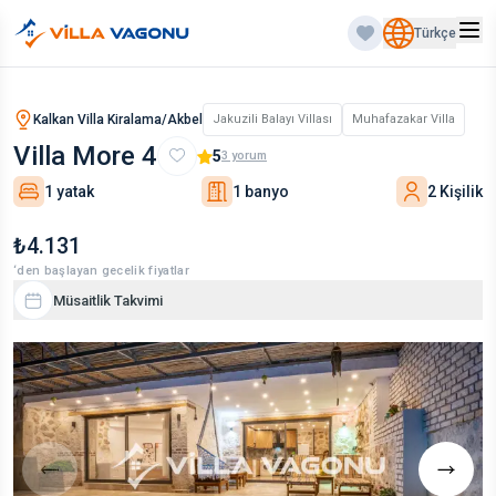
Türkçe
Kalkan Villa Kiralama/Akbel
Jakuzili Balayı Villası
Muhafazakar Villa
Villa More 4
5
3
yorum
1 yatak
1 banyo
2 Kişilik
₺4.131
‘den başlayan gecelik fiyatlar
Müsaitlik Takvimi