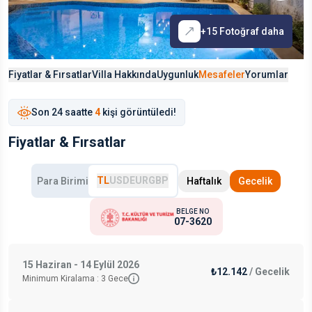
+
15
Fotoğraf daha
Fiyatlar & Fırsatlar
Villa Hakkında
Uygunluk
Mesafeler
Yorumlar
Son
24 saat
te
4
kişi görüntüledi!
Fiyatlar & Fırsatlar
TL
USD
EUR
GBP
Para Birimi
Haftalık
Gecelik
BELGE NO
07-3620
15 Haziran - 14 Eylül 2026
₺12.142
/
Gecelik
Minimum Kiralama :
3
Gece