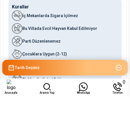
Kurallar
İç Mekanlarda Sigara İçilmez
Bu Villada Evcil Hayvan Kabul Edilmiyor
Parti Düzenlenemez
Çocuklara Uygun (2-12)
Bebeklere Uygun (0-2)
Tarih Seçiniz
Ek Misafir Kabul Edilmez
0
Anasayfa
Arama Yap
WhatsApp
Telefon
Uygunluk