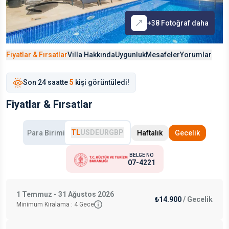
+
38
Fotoğraf daha
Fiyatlar & Fırsatlar
Villa Hakkında
Uygunluk
Mesafeler
Yorumlar
Son
24 saat
te
5
kişi görüntüledi!
Fiyatlar & Fırsatlar
TL
USD
EUR
GBP
Para Birimi
Haftalık
Gecelik
BELGE NO
07-4221
1 Temmuz - 31 Ağustos 2026
₺14.900
/
Gecelik
Minimum Kiralama :
4
Gece