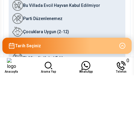
Bu Villada Evcil Hayvan Kabul Edilmiyor
Parti Düzenlenemez
Çocuklara Uygun (2-12)
Bebeklere Uygun (0-2)
Tarih Seçiniz
Ek Misafir Kabul Edilmez
0
Anasayfa
Arama Yap
WhatsApp
Telefon
Uygunluk
Ağu 2026
Pzt
Sal
Çar
Per
Cum
Cts
Paz