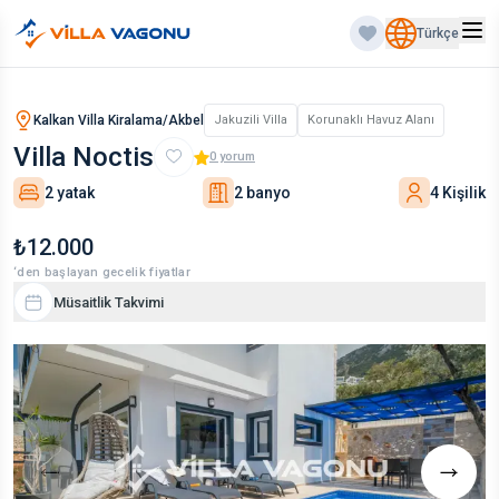
Türkçe
Kalkan Villa Kiralama/Akbel
Jakuzili Villa
Korunaklı Havuz Alanı
Villa Noctis
0
yorum
2 yatak
2 banyo
4 Kişilik
₺12.000
‘den başlayan gecelik fiyatlar
Müsaitlik Takvimi