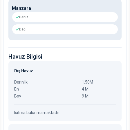
Manzara
Deniz
Dağ
Havuz Bilgisi
Dış Havuz
Derinlik
1.50M
En
4 M
Boy
9 M
Isıtma bulunmamaktadır