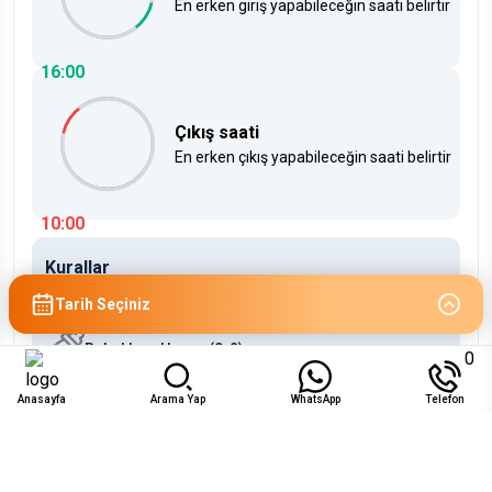
En erken giriş yapabileceğin saati belirtir
16:00
Çıkış saati
En erken çıkış yapabileceğin saati belirtir
10:00
Kurallar
Çocuklara Uygun (2-12)
Tarih Seçiniz
Bebeklere Uygun (0-2)
0
Anasayfa
Arama Yap
WhatsApp
Telefon
Uygunluk