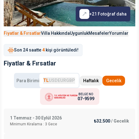
+
21
Fotoğraf daha
Fiyatlar & Fırsatlar
Villa Hakkında
Uygunluk
Mesafeler
Yorumlar
Son
24 saat
te
4
kişi görüntüledi!
Fiyatlar & Fırsatlar
TL
USD
EUR
GBP
Para Birimi
Haftalık
Gecelik
BELGE NO
07-9599
1 Temmuz - 30 Eylül 2026
₺32.500
/
Gecelik
Minimum Kiralama :
3
Gece