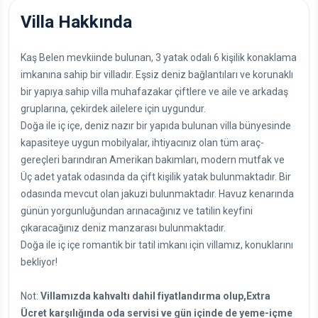
Villa Hakkında
Kaş Belen mevkiinde bulunan, 3 yatak odalı 6 kişilik konaklama
imkanına sahip bir villadır. Eşsiz deniz bağlantıları ve korunaklı
bir yapıya sahip villa muhafazakar çiftlere ve aile ve arkadaş
gruplarına, çekirdek ailelere için uygundur.
Doğa ile iç içe, deniz nazır bir yapıda bulunan villa bünyesinde
kapasiteye uygun mobilyalar, ihtiyacınız olan tüm araç-
gereçleri barındıran Amerikan bakımları, modern mutfak ve
Üç adet yatak odasında da çift kişilik yatak bulunmaktadır. Bir
odasında mevcut olan jakuzi bulunmaktadır. Havuz kenarında
günün yorgunluğundan arınacağınız ve tatilin keyfini
çıkaracağınız deniz manzarası bulunmaktadır.
Doğa ile iç içe romantik bir tatil imkanı için villamız, konuklarını
bekliyor!
Not:
Villamızda kahvaltı dahil fiyatlandırma olup,Extra
Ücret karşılığında oda servisi ve gün içinde de yeme-içme