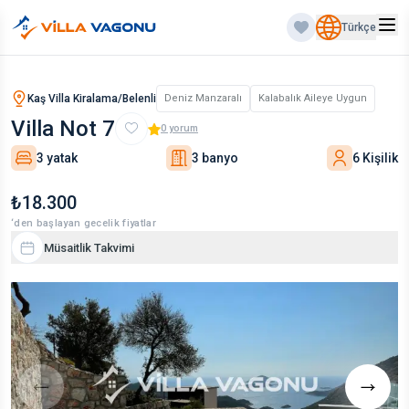
Türkçe
Kaş Villa Kiralama/Belenli
Deniz Manzaralı
Kalabalık Aileye Uygun
Villa Not 7
0
yorum
3 yatak
3 banyo
6 Kişilik
₺18.300
‘den başlayan gecelik fiyatlar
Müsaitlik Takvimi