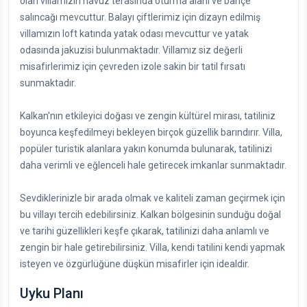
olan villamızın havuz terasında oturma alanı ve bahçe
salıncağı mevcuttur. Balayı çiftlerimiz için dizayn edilmiş
villamızın loft katında yatak odası mevcuttur ve yatak
odasında jakuzisi bulunmaktadır. Villamız siz değerli
misafirlerimiz için çevreden izole sakin bir tatil fırsatı
sunmaktadır.
Kalkan'nın etkileyici doğası ve zengin kültürel mirası, tatiliniz
boyunca keşfedilmeyi bekleyen birçok güzellik barındırır. Villa,
popüler turistik alanlara yakın konumda bulunarak, tatilinizi
daha verimli ve eğlenceli hale getirecek imkanlar sunmaktadır.
Sevdiklerinizle bir arada olmak ve kaliteli zaman geçirmek için
bu villayı tercih edebilirsiniz. Kalkan bölgesinin sunduğu doğal
ve tarihi güzellikleri keşfe çıkarak, tatilinizi daha anlamlı ve
zengin bir hale getirebilirsiniz. Villa, kendi tatilini kendi yapmak
isteyen ve özgürlüğüne düşkün misafirler için idealdir.
Uyku Planı