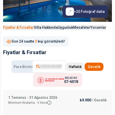
+
20
Fotoğraf daha
Fiyatlar & Fırsatlar
Villa Hakkında
Uygunluk
Mesafeler
Yorumlar
Son
24 saat
te
3
kişi görüntüledi!
Fiyatlar & Fırsatlar
TL
USD
EUR
GBP
Para Birimi
Haftalık
Gecelik
BELGE NO
07-6018
1 Temmuz - 31 Ağustos 2026
₺9.000
/
Gecelik
Minimum Kiralama :
3
Gece