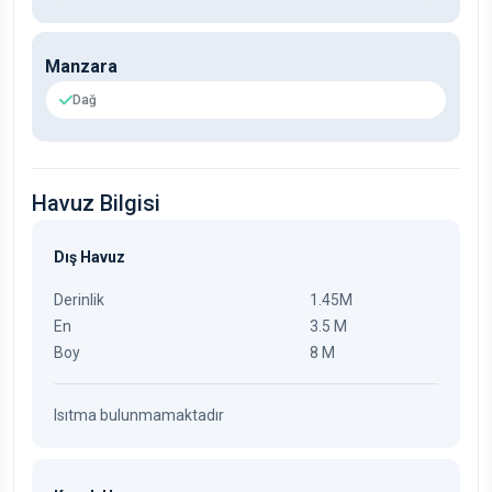
Manzara
Dağ
Havuz Bilgisi
Dış Havuz
Derinlik
1.45M
En
3.5 M
Boy
8 M
Isıtma bulunmamaktadır