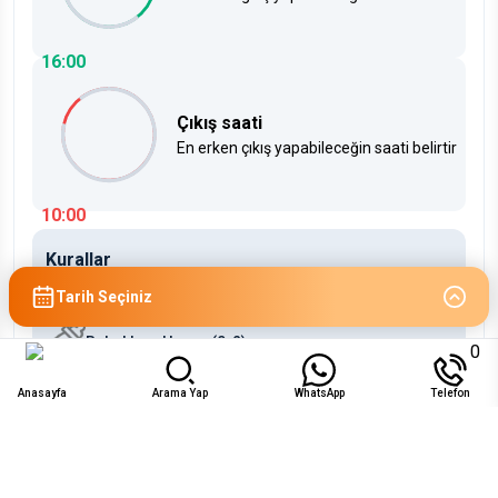
16:00
Çıkış saati
En erken çıkış yapabileceğin saati belirtir
10:00
Kurallar
Çocuklara Uygun (2-12)
Tarih Seçiniz
Bebeklere Uygun (0-2)
0
Anasayfa
Arama Yap
WhatsApp
Telefon
Uygunluk