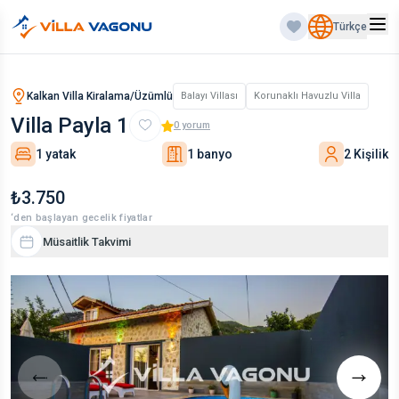
Türkçe
Kalkan Villa Kiralama/Üzümlü
Balayı Villası
Korunaklı Havuzlu Villa
Villa Payla 1
0
yorum
1 yatak
1 banyo
2 Kişilik
₺3.750
‘den başlayan gecelik fiyatlar
Müsaitlik Takvimi