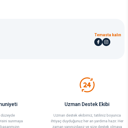
Temasta kalın
uniyeti
Uzman Destek Ekibi
st düzeyde
Uzman destek ekibimiz, tatiliniz boyunca
yisini sunmaya
ihtiyaç duyduğunuz her an yardıma hazır. Her
 başarımızın
zaman yanınızdayız ve size destek olmaya