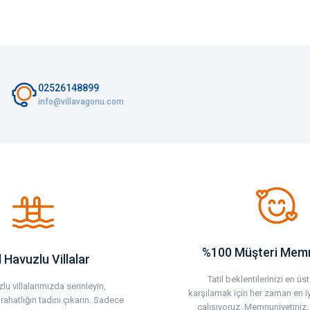
02526148899
info@villavagonu.com
%100 Müşteri Memn
 Havuzlu Villalar
Tatil beklentilerinizi en ü
lu villalarımızda serinleyin,
karşılamak için her zaman en i
rahatlığın tadını çıkarın. Sadece
çalışıyoruz. Memnuniyetiniz,