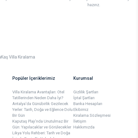
hazırız.
a
Kaş Villa Kiralama
Popüler İçeriklerimiz
Kurumsal
Villa Kiralama Avantajları: Otel
Gizlilik Şartları
Tatillerinden Neden Daha İyi?
İptal Şartları
Antalya'da Günübirlik Gezilecek
Banka Hesapları
Yerler: Tarih, Doğa ve Eğlence Dolu
Ekibimiz
Bir Gün
Kiralama Sözleşmesi
Kaputaş Plajı'nda Unutulmaz Bir
İletişim
Gün: Yapılacaklar ve Görülecekler
Hakkımızda
Likya Yolu Rehberi: Tarih ve Doğa