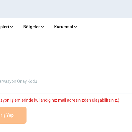
ipleri
Bölgeler
Kurumsal
ervasyon Onay Kodu
yon İşlemlerinde kullandığınız mail adresinizden ulaşabilirsiniz.)
iriş Yap