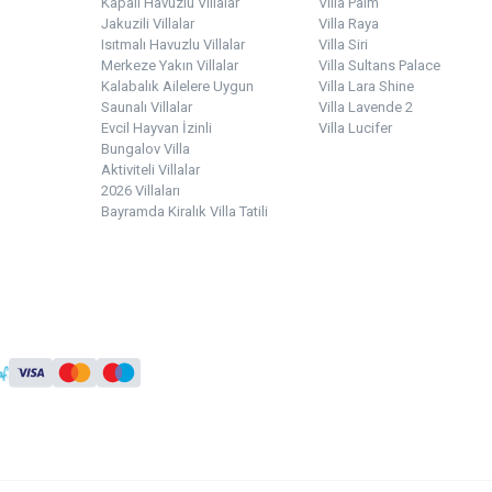
Kapalı Havuzlu Villalar
Villa Palm
Jakuzili Villalar
Villa Raya
Isıtmalı Havuzlu Villalar
Villa Siri
Merkeze Yakın Villalar
Villa Sultans Palace
Kalabalık Ailelere Uygun
Villa Lara Shine
Saunalı Villalar
Villa Lavende 2
Evcil Hayvan İzinli
Villa Lucifer
Bungalov Villa
Aktiviteli Villalar
2026 Villaları
Bayramda Kiralık Villa Tatili