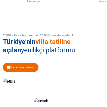
bulunuyor.
size ai
2000+ villa ile bugüne dek 10.000+ misafir ağırladık.
Türkiye’nin
villa tatiline
açılan
yenilikçi platformu
Rezervasyonlarım