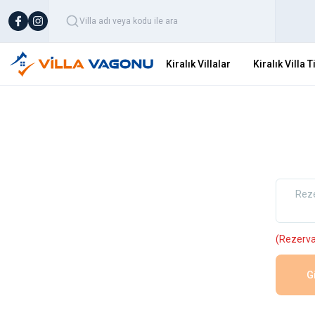
Kiralık Villalar
Kiralık Villa T
Rez
(Rezervas
G