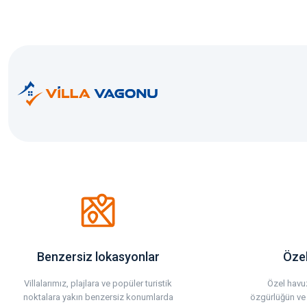
Benzersiz lokasyonlar
Özel
Villalarımız, plajlara ve popüler turistik
Özel havuz
noktalara yakın benzersiz konumlarda
özgürlüğün ve 