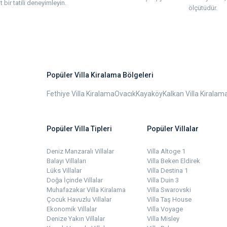
t bir tatili deneyimleyin.
ölçütüdür.
Popüler Villa Kiralama Bölgeleri
Fethiye Villa Kiralama
Ovacık
Kayaköy
Kalkan Villa Kiralam
Popüler Villa Tipleri
Popüler Villalar
Deniz Manzaralı Villalar
Villa Altoge 1
Balayı Villaları
Villa Beken Eldirek
Lüks Villalar
Villa Destina 1
Doğa İçinde Villalar
Villa Duin 3
Muhafazakar Villa Kiralama
Villa Swarovski
Çocuk Havuzlu Villalar
Villa Taş House
Ekonomik Villalar
Villa Voyage
Denize Yakın Villalar
Villa Misley