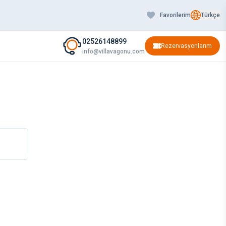
Favorilerim
Türkçe
02526148899
Rezervasyonlarım
info@villavagonu.com