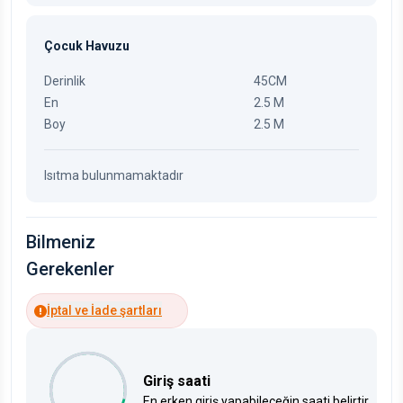
Çocuk Havuzu
Derinlik
45CM
En
2.5 M
Boy
2.5 M
Isıtma bulunmamaktadır
Bilmeniz
Gerekenler
İptal ve İade şartları
Giriş saati
En erken giriş yapabileceğin saati belirtir