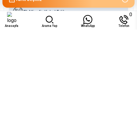
Ek Misafir Kabul Edilmez
0
Anasayfa
Arama Yap
WhatsApp
Telefon
Uygunluk
Ağu 2026
Pzt
Sal
Çar
Per
Cum
Cts
Paz
1
2
₺24.500
₺24.500
3
4
5
6
7
8
9
₺24.500
₺24.500
₺24.500
₺24.500
₺24.500
₺24.500
14
15
16
10
11
12
13
₺24.500
₺24.500
₺24.500