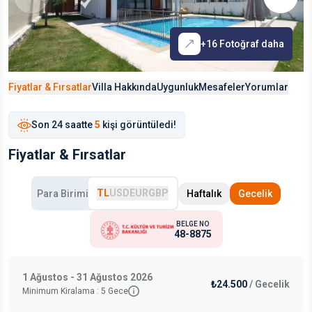
+
16
Fotoğraf daha
Fiyatlar & Fırsatlar
Villa Hakkında
Uygunluk
Mesafeler
Yorumlar
Son
24 saat
te
5
kişi görüntüledi!
Fiyatlar & Fırsatlar
TL
USD
EUR
GBP
Para Birimi
Haftalık
Gecelik
BELGE NO
48-8875
1 Ağustos - 31 Ağustos 2026
₺24.500
/
Gecelik
Minimum Kiralama :
5
Gece