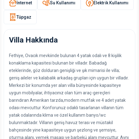
İnternet
Su Kullanımı
Elektrik Kullanımı
Tüpgaz
Villa Hakkında
Fethiye, Ovacık mevkiinde bulunan 4 yatak odalı ve 8 kişilik
konaklama kapasitesi bulunan bir villadır. Babadağ
eteklerinde, göz dolduran genişliği ve şık mimarisi ile villa;
geniş aileler ve kalabalık arkadaş grupları için uygun bir villadır.
Merkezi bir konumda yer alan villa bünyesinde kapasiteye
uygun mobilyalar, ihtiyacınız olan tüm araç-gereçleri
barındıran Amerikan tarzda,modern mutfak ve 4 adet yatak
odası mevcuttur. Konforunuz odaklı tasarlanan villanın tüm
yatak odalarında klima ve özel kullanım banyo/wc
bulunmaktadır. Villanın geniş havuz terası ve müstakil
bahçesinde yine kapasiteye uygun şezlong ve şemsiye,
oturma alanı, yemek masası ve barbekü alanı mevcuttur. Aynı