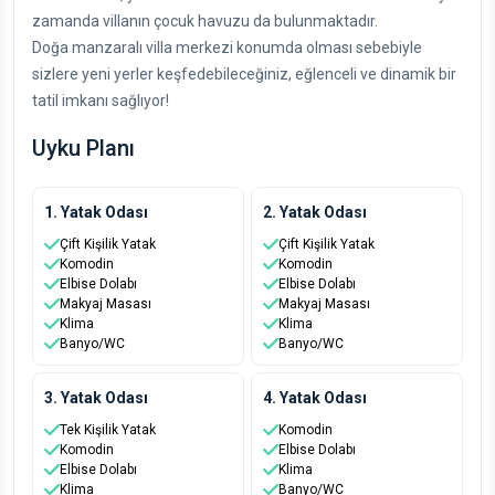
zamanda villanın çocuk havuzu da bulunmaktadır.
Doğa manzaralı villa merkezi konumda olması sebebiyle
sizlere yeni yerler keşfedebileceğiniz, eğlenceli ve dinamik bir
tatil imkanı sağlıyor!
Uyku Planı
1. Yatak Odası
2. Yatak Odası
Çift Kişilik Yatak
Çift Kişilik Yatak
Komodin
Komodin
Elbise Dolabı
Elbise Dolabı
Makyaj Masası
Makyaj Masası
Klima
Klima
Banyo/WC
Banyo/WC
3. Yatak Odası
4. Yatak Odası
Tek Kişilik Yatak
Komodin
Komodin
Elbise Dolabı
Elbise Dolabı
Klima
Klima
Banyo/WC