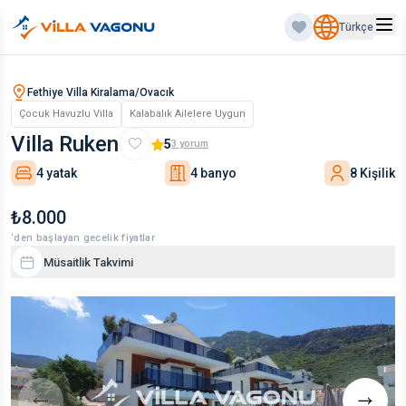
Türkçe
Fethiye Villa Kiralama/Ovacık
Çocuk Havuzlu Villa
Kalabalık Ailelere Uygun
Villa Ruken
5
3
yorum
4 yatak
4 banyo
8 Kişilik
₺8.000
‘den başlayan gecelik fiyatlar
Müsaitlik Takvimi