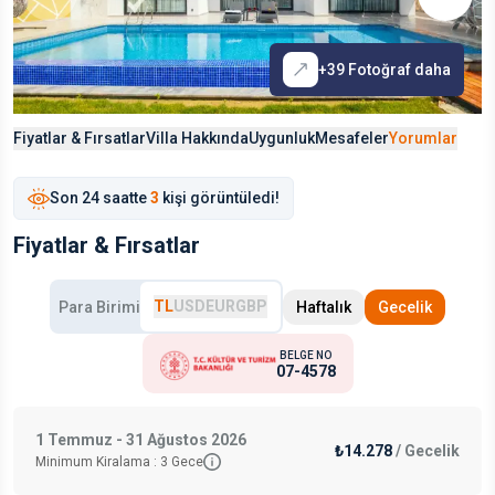
+
39
Fotoğraf daha
Fiyatlar & Fırsatlar
Villa Hakkında
Uygunluk
Mesafeler
Yorumlar
Son
24 saat
te
3
kişi görüntüledi!
Fiyatlar & Fırsatlar
TL
USD
EUR
GBP
Para Birimi
Haftalık
Gecelik
BELGE NO
07-4578
1 Temmuz - 31 Ağustos 2026
₺14.278
/
Gecelik
Minimum Kiralama :
3
Gece