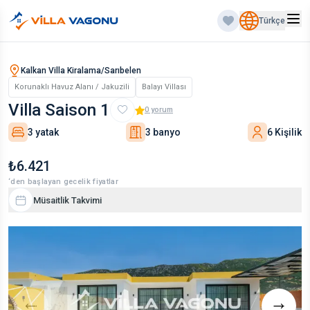
Türkçe
Kalkan Villa Kiralama/Sarıbelen
Korunaklı Havuz Alanı / Jakuzili
Balayı Villası
Villa Saison 1
0
yorum
3 yatak
3 banyo
6 Kişilik
₺6.421
‘den başlayan gecelik fiyatlar
Müsaitlik Takvimi