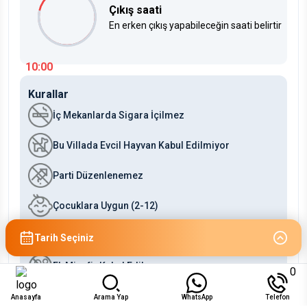
Çıkış saati
En erken çıkış yapabileceğin saati belirtir
10:00
Kurallar
İç Mekanlarda Sigara İçilmez
Bu Villada Evcil Hayvan Kabul Edilmiyor
Parti Düzenlenemez
Çocuklara Uygun (2-12)
Bebeklere Uygun (0-2)
Tarih Seçiniz
Ek Misafir Kabul Edilmez
0
Anasayfa
Arama Yap
WhatsApp
Telefon