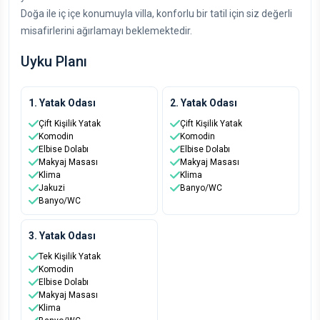
Doğa ile iç içe konumuyla villa, konforlu bir tatil için siz değerli
misafirlerini ağırlamayı beklemektedir.
Uyku Planı
1. Yatak Odası
2. Yatak Odası
Çift Kişilik Yatak
Çift Kişilik Yatak
Komodin
Komodin
Elbise Dolabı
Elbise Dolabı
Makyaj Masası
Makyaj Masası
Klima
Klima
Jakuzi
Banyo/WC
Banyo/WC
3. Yatak Odası
Tek Kişilik Yatak
Komodin
Elbise Dolabı
Makyaj Masası
Klima