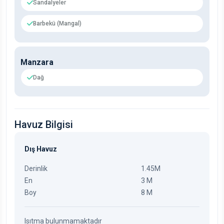
Sandalyeler
Barbekü (Mangal)
Manzara
Dağ
Havuz Bilgisi
Dış Havuz
Derinlik
1.45M
En
3 M
Boy
8 M
Isıtma bulunmamaktadır