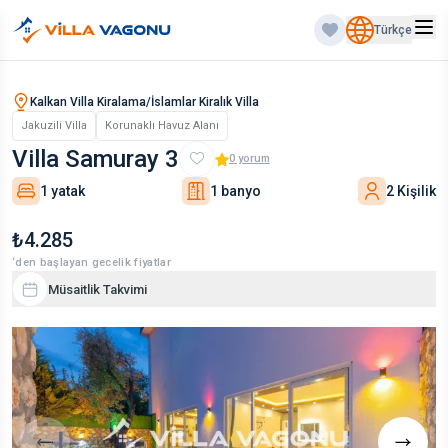
Türkçe
Kalkan Villa Kiralama/İslamlar Kiralık Villa
Jakuzili Villa
Korunaklı Havuz Alanı
Villa Samuray 3
0
yorum
1 yatak
1 banyo
2 Kişilik
₺4.285
‘den başlayan gecelik fiyatlar
Müsaitlik Takvimi