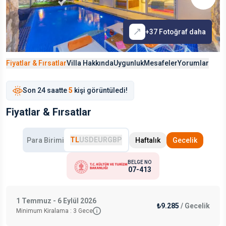
+
37
Fotoğraf daha
Fiyatlar & Fırsatlar
Villa Hakkında
Uygunluk
Mesafeler
Yorumlar
Son
24 saat
te
5
kişi görüntüledi!
Fiyatlar & Fırsatlar
TL
USD
EUR
GBP
Para Birimi
Haftalık
Gecelik
BELGE NO
07-413
1 Temmuz - 6 Eylül 2026
₺9.285
/
Gecelik
Minimum Kiralama :
3
Gece