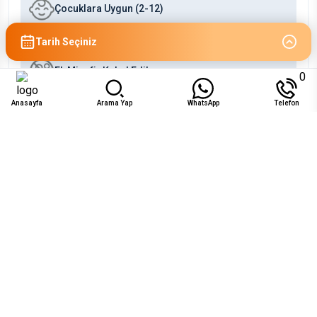
Çocuklara Uygun (2-12)
Bebeklere Uygun (0-2)
Tarih Seçiniz
Ek Misafir Kabul Edilmez
0
Anasayfa
Arama Yap
WhatsApp
Telefon
Uygunluk
Ağu 2026
Pzt
Sal
Çar
Per
Cum
Cts
Paz
1
2
₺9.286
₺9.286
3
4
5
6
7
8
9
₺9.286
₺9.286
₺9.286
₺9.286
₺9.286