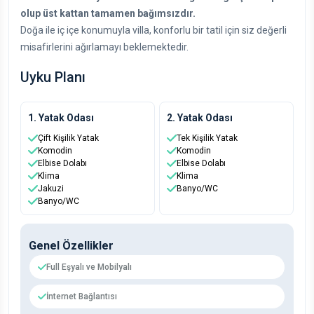
olup üst kattan tamamen bağımsızdır.
Doğa ile iç içe konumuyla villa, konforlu bir tatil için siz değerli
misafirlerini ağırlamayı beklemektedir.
Uyku Planı
1. Yatak Odası
2. Yatak Odası
Çift Kişilik Yatak
Tek Kişilik Yatak
Komodin
Komodin
Elbise Dolabı
Elbise Dolabı
Klima
Klima
Jakuzi
Banyo/WC
Banyo/WC
Genel Özellikler
Full Eşyalı ve Mobilyalı
İnternet Bağlantısı