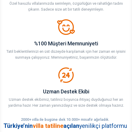
Özel havuzlu villalarımızda serinleyin, özgürlüğün ve rahatlığın tadını
çıkarın. Sadece size ait bir tatili deneyimleyin.
%100 Müşteri Memnuniyeti
Tatil beklentilerinizi en üst düzeyde karşılamak için her zaman en iyisini
sunmaya çalışıyoruz. Memnuniyetiniz, başarımızın ölçütüdür.
Uzman Destek Ekibi
Uzman destek ekibimiz, tatiliniz boyunca ihtiyaç duyduğunuz her an
yardıma hazır. Her zaman yanınızdayız ve size destek olmaya hazırız.
2000+ villa ile bugüne dek 10.000+ misafir ağırladık.
Türkiye’nin
villa tatiline
açılan
yenilikçi platformu