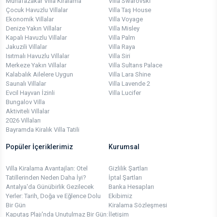
Muhafazakar Villa Kiralama
Villa Swarovski
Çocuk Havuzlu Villalar
Villa Taş House
Ekonomik Villalar
Villa Voyage
Denize Yakın Villalar
Villa Misley
Kapalı Havuzlu Villalar
Villa Palm
Jakuzili Villalar
Villa Raya
Isıtmalı Havuzlu Villalar
Villa Siri
Merkeze Yakın Villalar
Villa Sultans Palace
Kalabalık Ailelere Uygun
Villa Lara Shine
Saunalı Villalar
Villa Lavende 2
Evcil Hayvan İzinli
Villa Lucifer
Bungalov Villa
Aktiviteli Villalar
2026 Villaları
Bayramda Kiralık Villa Tatili
Popüler İçeriklerimiz
Kurumsal
Villa Kiralama Avantajları: Otel
Gizlilik Şartları
Tatillerinden Neden Daha İyi?
İptal Şartları
Antalya'da Günübirlik Gezilecek
Banka Hesapları
Yerler: Tarih, Doğa ve Eğlence Dolu
Ekibimiz
Bir Gün
Kiralama Sözleşmesi
Kaputaş Plajı'nda Unutulmaz Bir Gün:
İletişim