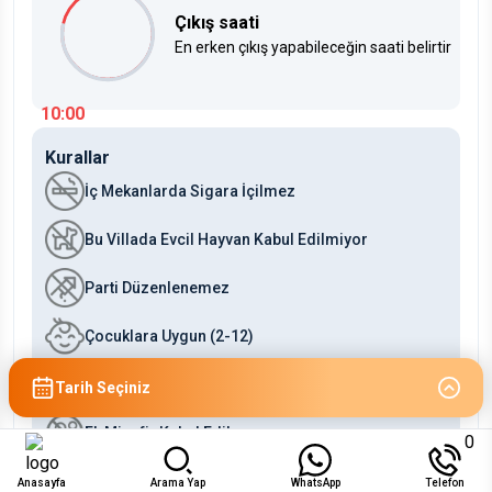
Çıkış saati
En erken çıkış yapabileceğin saati belirtir
10:00
Kurallar
İç Mekanlarda Sigara İçilmez
Bu Villada Evcil Hayvan Kabul Edilmiyor
Parti Düzenlenemez
Çocuklara Uygun (2-12)
Bebeklere Uygun (0-2)
Tarih Seçiniz
Ek Misafir Kabul Edilmez
0
Anasayfa
Arama Yap
WhatsApp
Telefon