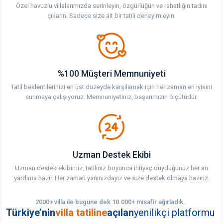
Özel havuzlu villalarımızda serinleyin, özgürlüğün ve rahatlığın tadını
çıkarın. Sadece size ait bir tatili deneyimleyin.
%100 Müşteri Memnuniyeti
Tatil beklentilerinizi en üst düzeyde karşılamak için her zaman en iyisini
sunmaya çalışıyoruz. Memnuniyetiniz, başarımızın ölçütüdür.
Uzman Destek Ekibi
Uzman destek ekibimiz, tatiliniz boyunca ihtiyaç duyduğunuz her an
yardıma hazır. Her zaman yanınızdayız ve size destek olmaya hazırız.
2000+ villa ile bugüne dek 10.000+ misafir ağırladık.
Türkiye’nin
villa tatiline
açılan
yenilikçi platformu