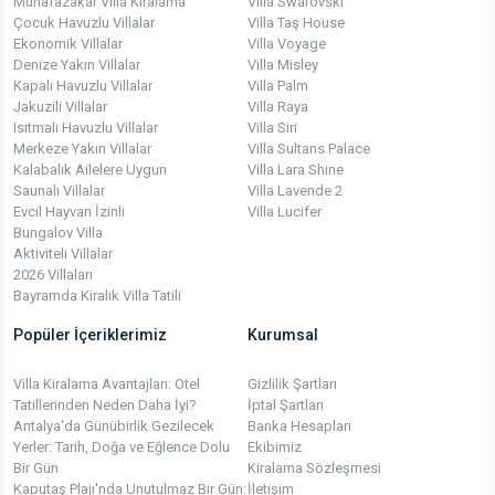
Muhafazakar Villa Kiralama
Villa Swarovski
Çocuk Havuzlu Villalar
Villa Taş House
Ekonomik Villalar
Villa Voyage
Denize Yakın Villalar
Villa Misley
Kapalı Havuzlu Villalar
Villa Palm
Jakuzili Villalar
Villa Raya
Isıtmalı Havuzlu Villalar
Villa Siri
Merkeze Yakın Villalar
Villa Sultans Palace
Kalabalık Ailelere Uygun
Villa Lara Shine
Saunalı Villalar
Villa Lavende 2
Evcil Hayvan İzinli
Villa Lucifer
Bungalov Villa
Aktiviteli Villalar
2026 Villaları
Bayramda Kiralık Villa Tatili
Popüler İçeriklerimiz
Kurumsal
Villa Kiralama Avantajları: Otel
Gizlilik Şartları
Tatillerinden Neden Daha İyi?
İptal Şartları
Antalya'da Günübirlik Gezilecek
Banka Hesapları
Yerler: Tarih, Doğa ve Eğlence Dolu
Ekibimiz
Bir Gün
Kiralama Sözleşmesi
Kaputaş Plajı'nda Unutulmaz Bir Gün:
İletişim