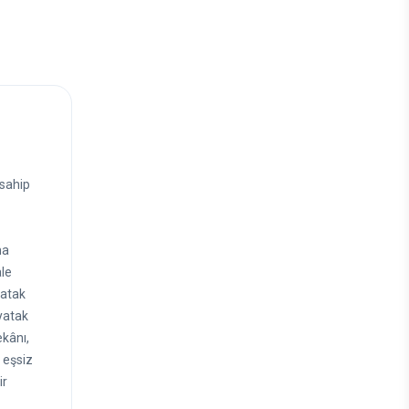
 sahip
ma
ale
yatak
 yatak
ekânı,
 eşsiz
ir