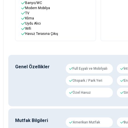
Banyo/WC
Modern Mobilya
TV
Klima
Uydu Alıcı
Wifi
Havuz Terasına Çıkış
Genel Özellikler
Full Eşyalı ve Mobilyalı
İn
Otopark / Park Yeri
En
Özel Havuz
Si
Mutfak Bilgileri
Amerikan Mutfak
Bu