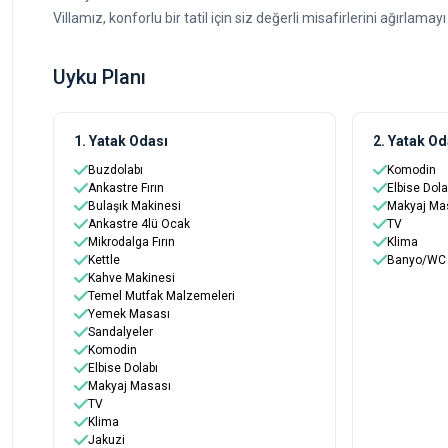
Villamız, konforlu bir tatil için siz değerli misafirlerini ağırlama
Uyku Planı
1. Yatak Odası
2. Yatak Od
Buzdolabı
Komodin
Ankastre Fırın
Elbise Dola
Bulaşık Makinesi
Makyaj Ma
Ankastre 4lü Ocak
TV
Mikrodalga Fırın
Klima
Kettle
Banyo/WC
Kahve Makinesi
Temel Mutfak Malzemeleri
Yemek Masası
Sandalyeler
Komodin
Elbise Dolabı
Makyaj Masası
TV
Klima
Jakuzi