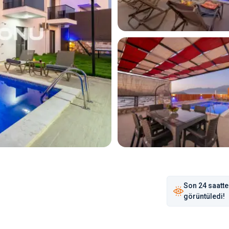
Son
24 saat
te
görüntüledi!