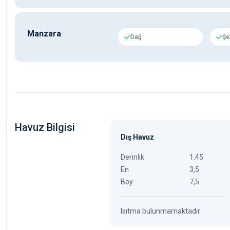
Manzara
Dağ
Şe
Havuz Bilgisi
Dış Havuz
Derinlik
1.45
En
3,5
Boy
7,5
Isıtma bulunmamaktadır