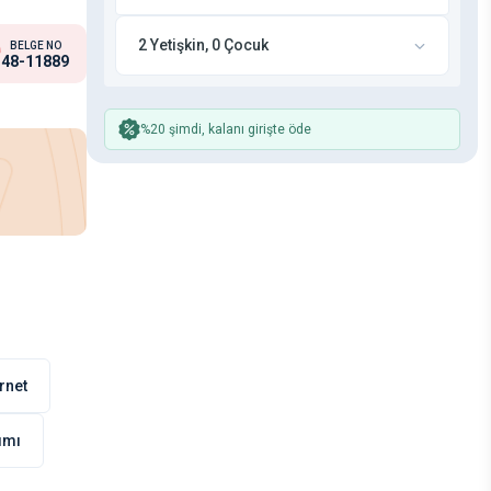
2 Yetişkin, 0 Çocuk
BELGE NO
48-11889
%20 şimdi, kalanı girişte öde
rnet
nımı