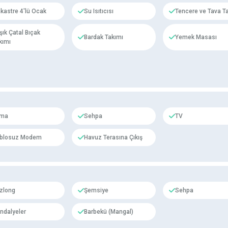
kastre 4'lü Ocak
Su Isıtıcısı
Tencere ve Tava T
şık Çatal Bıçak
Bardak Takımı
Yemek Masası
kımı
ima
Sehpa
TV
blosuz Modem
Havuz Terasına Çıkış
zlong
Şemsiye
Sehpa
ndalyeler
Barbekü (Mangal)