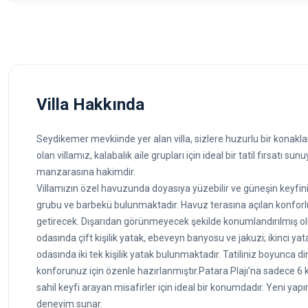
Villa Hakkında
Seydikemer mevkiinde yer alan villa, sizlere huzurlu bir konakl
olan villamız, kalabalık aile grupları için ideal bir tatil fırsatı s
manzarasına hakimdir.
Villamızın özel havuzunda doyasıya yüzebilir ve güneşin keyfin
grubu ve barbekü bulunmaktadır. Havuz terasına açılan konforlu 
getirecek. Dışarıdan görünmeyecek şekilde konumlandırılmış olu
odasında çift kişilik yatak, ebeveyn banyosu ve jakuzi; ikinci ya
odasında iki tek kişilik yatak bulunmaktadır. Tatiliniz boyunc
konforunuz için özenle hazırlanmıştır.Patara Plajı’na sadece 6 
sahil keyfi arayan misafirler için ideal bir konumdadır. Yeni yap
deneyim sunar.