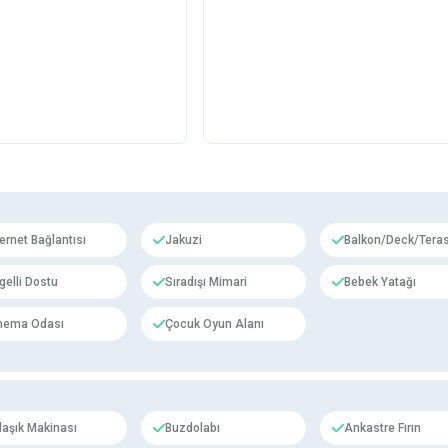
ternet Bağlantısı
Jakuzi
Balkon/Deck/Tera
gelli Dostu
Sıradışı Mimari
Bebek Yatağı
nema Odası
Çocuk Oyun Alanı
laşık Makinası
Buzdolabı
Ankastre Fırın