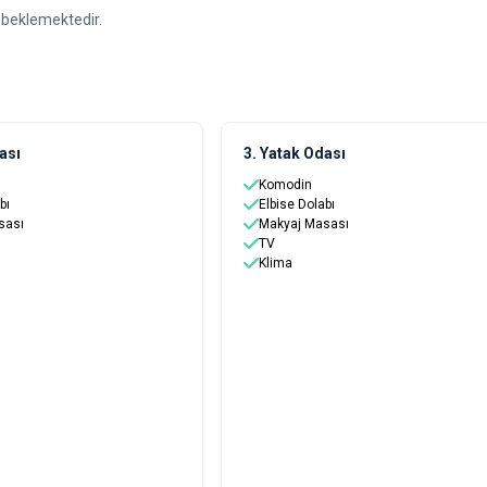
yı beklemektedir.
ası
3. Yatak Odası
Komodin
bı
Elbise Dolabı
sası
Makyaj Masası
TV
Klima