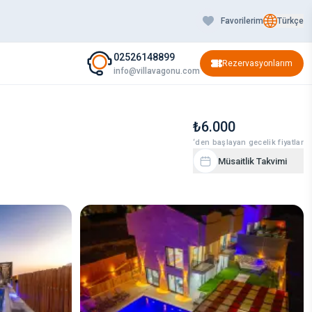
Favorilerim
Türkçe
02526148899
Rezervasyonlarım
info@villavagonu.com
₺6.000
‘den başlayan gecelik fiyatlar
Müsaitlik Takvimi