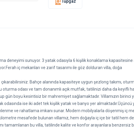
Tüpgaz
ama deneyimi sunuyor. 3 yatak odasıyla 6 kişilik konaklama kapasitesine
unuyor.Ferah iç mekanları ve zarif tasarımı ile göz dolduran villa, doğa
i çıkarabilirsiniz. Bahçe alanında kapasiteye uygun şezlong takımı, otur
oturma odası ve tam donanımlı açık mutfak, tatilinizi daha da keyifli h
p gün boyu kesintisiz bir mahremiyet sağlamaktadır. Villamızın birinci 
tak odasında ise iki adet tek kişilik yatak ve banyo yer almaktadır.Üçüncü
a dinlenme ve rahatlama imkanı sunar. Modern mobilyalarla döşenmiş iç m
kilometre mesafede bulunan villamız, hem doğayla iç içe bir tatil hem de
ımı tamamlanan bu villa, tatilinde kalite ve konfor arayanlara benzersiz b