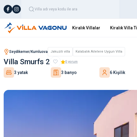
Kiralık Villalar
Kiralık Villa T
Seydikemer/Kumluova
Jakuzili villa
Kalabalık Ailelere Uygun Villa
Villa Smurfs 2
0
yorum
3 yatak
3 banyo
6 Kişilik