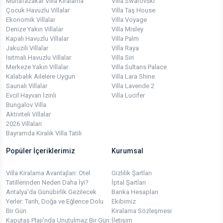
Muhafazakar Villa Kiralama
Villa Swarovski
Çocuk Havuzlu Villalar
Villa Taş House
Ekonomik Villalar
Villa Voyage
Denize Yakın Villalar
Villa Misley
Kapalı Havuzlu Villalar
Villa Palm
Jakuzili Villalar
Villa Raya
Isıtmalı Havuzlu Villalar
Villa Siri
Merkeze Yakın Villalar
Villa Sultans Palace
Kalabalık Ailelere Uygun
Villa Lara Shine
Saunalı Villalar
Villa Lavende 2
Evcil Hayvan İzinli
Villa Lucifer
Bungalov Villa
Aktiviteli Villalar
2026 Villaları
Bayramda Kiralık Villa Tatili
Popüler İçeriklerimiz
Kurumsal
Villa Kiralama Avantajları: Otel
Gizlilik Şartları
Tatillerinden Neden Daha İyi?
İptal Şartları
Antalya'da Günübirlik Gezilecek
Banka Hesapları
Yerler: Tarih, Doğa ve Eğlence Dolu
Ekibimiz
Bir Gün
Kiralama Sözleşmesi
Kaputaş Plajı'nda Unutulmaz Bir Gün:
İletişim