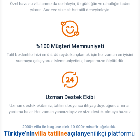
Özel havuzlu villalarımızda serinleyin, özgürlüğün ve rahatlığın tadını
çıkarın. Sadece size ait bir tatili deneyimleyin.
%100 Müşteri Memnuniyeti
Tatil beklentilerinizi en üst düzeyde karşılamak için her zaman en iyisini
sunmaya çalışıyoruz. Memnuniyetiniz, başarımızın ölçütüdür.
Uzman Destek Ekibi
Uzman destek ekibimiz, tatiliniz boyunca ihtiyaç duyduğunuz her an
yardıma hazır. Her zaman yanınızdayız ve size destek olmaya hazırız.
2000+ villa ile bugüne dek 10.000+ misafir ağırladık.
Türkiye’nin
villa tatiline
açılan
yenilikçi platformu