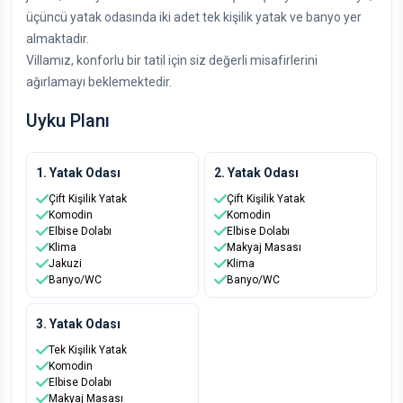
üçüncü yatak odasında iki adet tek kişilik yatak ve banyo yer
almaktadır.
Villamız, konforlu bir tatil için siz değerli misafirlerini
ağırlamayı beklemektedir.
Uyku Planı
1. Yatak Odası
2. Yatak Odası
Çift Kişilik Yatak
Çift Kişilik Yatak
Komodin
Komodin
Elbise Dolabı
Elbise Dolabı
Klima
Makyaj Masası
Jakuzi
Klima
Banyo/WC
Banyo/WC
3. Yatak Odası
Tek Kişilik Yatak
Komodin
Elbise Dolabı
Makyaj Masası