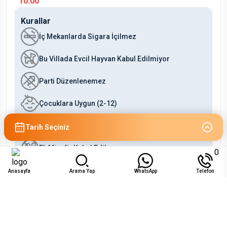
10:00
Kurallar
İç Mekanlarda Sigara İçilmez
Bu Villada Evcil Hayvan Kabul Edilmiyor
Parti Düzenlenemez
Çocuklara Uygun (2-12)
Bebeklere Uygun (0-2)
Tarih Seçiniz
Ek Misafir Kabul Edilmez
0
Anasayfa
Arama Yap
WhatsApp
Telefon
Uygunluk