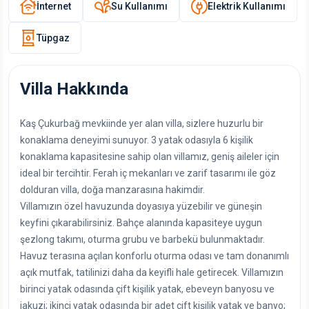
İnternet
Su Kullanımı
Elektrik Kullanımı
Tüpgaz
Villa Hakkında
Kaş Çukurbağ mevkiinde yer alan villa, sizlere huzurlu bir
konaklama deneyimi sunuyor. 3 yatak odasıyla 6 kişilik
konaklama kapasitesine sahip olan villamız, geniş aileler için
ideal bir tercihtir. Ferah iç mekanları ve zarif tasarımı ile göz
dolduran villa, doğa manzarasına hakimdir.
Villamızın özel havuzunda doyasıya yüzebilir ve güneşin
keyfini çıkarabilirsiniz. Bahçe alanında kapasiteye uygun
şezlong takımı, oturma grubu ve barbekü bulunmaktadır.
Havuz terasına açılan konforlu oturma odası ve tam donanımlı
açık mutfak, tatilinizi daha da keyifli hale getirecek. Villamızın
birinci yatak odasında çift kişilik yatak, ebeveyn banyosu ve
jakuzi; ikinci yatak odasında bir adet çift kişilik yatak ve banyo;