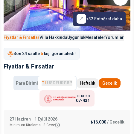
+
32
Fotoğraf daha
Fiyatlar & Fırsatlar
Villa Hakkında
Uygunluk
Mesafeler
Yorumlar
Son
24 saat
te
5
kişi görüntüledi!
Fiyatlar & Fırsatlar
TL
USD
EUR
GBP
Para Birimi
Haftalık
Gecelik
BELGE NO
07-431
27 Haziran - 1 Eylül 2026
₺16.000
/
Gecelik
Minimum Kiralama :
3
Gece